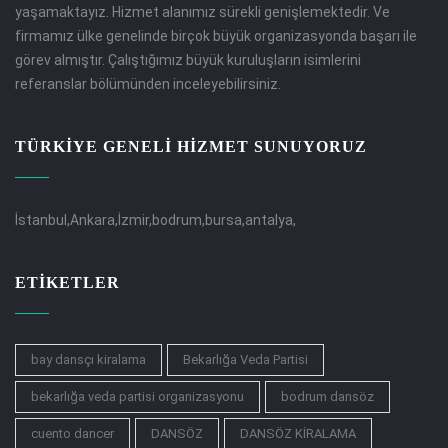
yaşamaktayız. Hizmet alanımız sürekli genişlemektedir. Ve
firmamız ülke genelinde birçok büyük organizasyonda başarı ile
görev almıştır. Çalıştığımız büyük kuruluşların isimlerini
referanslar bölümünden inceleyebilirsiniz.
TÜRKİYE GENELİ HİZMET SUNUYORUZ
İstanbul,Ankara,İzmir,bodrum,bursa,antalya,
ETIKETLER
bay dansçı kiralama
Bekarlığa Veda Partisi
bekarlığa veda partisi organizasyonu
bodrum dansöz
cuento dancer
DANSÖZ
DANSÖZ KİRALAMA