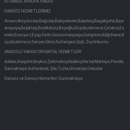
İSTANBUL AVRUPA YAKASI
DANSÖZ HİZMETLERİMİZ
Arnavutköy,Avcılar,Bağcılar,Bahçelievler,Bakırköy,Başakşehir,Bayr
ampaşa,Beşiktaş,Beylikdüzü,Beyoğlu,Büyükçekmece,Çatalca,Es
enler,Esenyurt,Eyüp,Fatih,Gaziosmanpaşa,Güngören,Kâğıthane,K
üçükçekmece,Sarıyer,Silivri,Sultangazi,Şişli, Zeytinburnu
ANADOLU YAKASI ORYANTAL HİZMETLERİ
Adalar,Ataşehir,Beykoz,Çekmeköy,Kadıköy,Kartal,Maltepe,Pendik,
Sancaktepe,Sultanbeyli, Şile,Tuzla,Ümraniye,Üsküdar
Dansöz ve Dansçı Hizmetleri Sunmaktayız