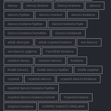
dansçı
dansçı istanbul
Dansçı kiralama
dansöz
dansöz fiyatları
dansöz istanbul
dansöz kiralama
dansöz kiralama fiyatları
dansöz kiralama fiyatı
Dansöz kiralama hizmetleri
Dansöz Kiralamak
erkek dansçılar
erkek oryantal kiralama
eve dansöz
eve dansöz çağırma
Fasıl Ekibi Kiralama
istanbul dansçı
istanbul dansöz
kiralama
Kiralık Dansöz
kiralık dansöz fiyatları
kiralık oryantal
oryantal
oryantal dansöz
oryantal dansöz kiralama
oryantal dansöz kiralama fiyatları
oryantal dansöz kiralama hizmeti
Oryantal kiralama
striptizci kiralama
SÜRPRİZ DANSÖZ KİRALAMA