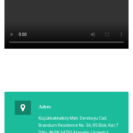
Adres
Küçükbakkalköy Mah. Dereboyu Cad.
Brandium Residence No: 3A, R5 Blok, Kat:7
D.No: 48 PK:34750 Ataşehir / İstanbul