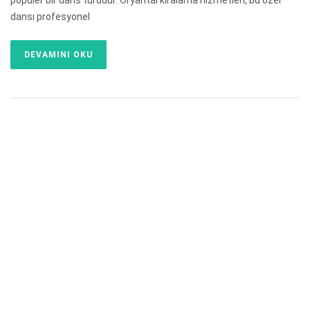
popüler bir dans türüdür. Oryantal kiralama hizmetleri, bu özel
dansı profesyonel
DEVAMINI OKU