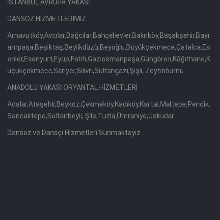
İSTANBUL AVRUPA YAKASI
DANSÖZ HİZMETLERİMİZ
Arnavutköy,Avcılar,Bağcılar,Bahçelievler,Bakırköy,Başakşehir,Bayr
ampaşa,Beşiktaş,Beylikdüzü,Beyoğlu,Büyükçekmece,Çatalca,Es
enler,Esenyurt,Eyüp,Fatih,Gaziosmanpaşa,Güngören,Kâğıthane,K
üçükçekmece,Sarıyer,Silivri,Sultangazi,Şişli, Zeytinburnu
ANADOLU YAKASI ORYANTAL HİZMETLERİ
Adalar,Ataşehir,Beykoz,Çekmeköy,Kadıköy,Kartal,Maltepe,Pendik,
Sancaktepe,Sultanbeyli, Şile,Tuzla,Ümraniye,Üsküdar
Dansöz ve Dansçı Hizmetleri Sunmaktayız