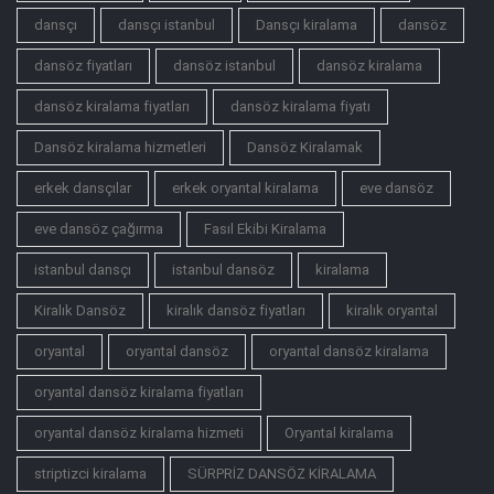
dansçı
dansçı istanbul
Dansçı kiralama
dansöz
dansöz fiyatları
dansöz istanbul
dansöz kiralama
dansöz kiralama fiyatları
dansöz kiralama fiyatı
Dansöz kiralama hizmetleri
Dansöz Kiralamak
erkek dansçılar
erkek oryantal kiralama
eve dansöz
eve dansöz çağırma
Fasıl Ekibi Kiralama
istanbul dansçı
istanbul dansöz
kiralama
Kiralık Dansöz
kiralık dansöz fiyatları
kiralık oryantal
oryantal
oryantal dansöz
oryantal dansöz kiralama
oryantal dansöz kiralama fiyatları
oryantal dansöz kiralama hizmeti
Oryantal kiralama
striptizci kiralama
SÜRPRİZ DANSÖZ KİRALAMA