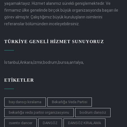
yaşamaktayız. Hizmet alanımız sürekli genişlemektedir. Ve
firmamız ülke genelinde birçok büyük organizasyonda başarı ile
görev almıştır. Çalıştığımız büyük kuruluşların isimlerini
referanslar bölümünden inceleyebilirsiniz.
TÜRKİYE GENELİ HİZMET SUNUYORUZ
İstanbul,Ankara,İzmir,bodrum,bursa,antalya,
ETIKETLER
bay dansçı kiralama
Bekarlığa Veda Partisi
bekarlığa veda partisi organizasyonu
bodrum dansöz
cuento dancer
DANSÖZ
DANSÖZ KİRALAMA