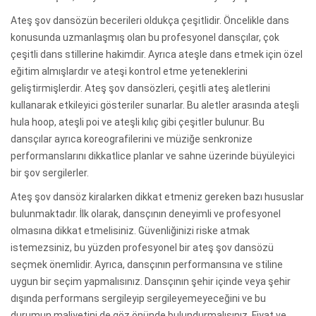
Ateş şov dansözün becerileri oldukça çeşitlidir. Öncelikle dans
konusunda uzmanlaşmış olan bu profesyonel dansçılar, çok
çeşitli dans stillerine hakimdir. Ayrıca ateşle dans etmek için özel
eğitim almışlardır ve ateşi kontrol etme yeteneklerini
geliştirmişlerdir. Ateş şov dansözleri, çeşitli ateş aletlerini
kullanarak etkileyici gösteriler sunarlar. Bu aletler arasında ateşli
hula hoop, ateşli poi ve ateşli kılıç gibi çeşitler bulunur. Bu
dansçılar ayrıca koreografilerini ve müziğe senkronize
performanslarını dikkatlice planlar ve sahne üzerinde büyüleyici
bir şov sergilerler.
Ateş şov dansöz kiralarken dikkat etmeniz gereken bazı hususlar
bulunmaktadır. İlk olarak, dansçının deneyimli ve profesyonel
olmasına dikkat etmelisiniz. Güvenliğinizi riske atmak
istemezsiniz, bu yüzden profesyonel bir ateş şov dansözü
seçmek önemlidir. Ayrıca, dansçının performansına ve stiline
uygun bir seçim yapmalısınız. Dansçının şehir içinde veya şehir
dışında performans sergileyip sergileyemeyeceğini ve bu
durumun maliyetini de göz önünde bulundurmalısınız. Fiyat ve