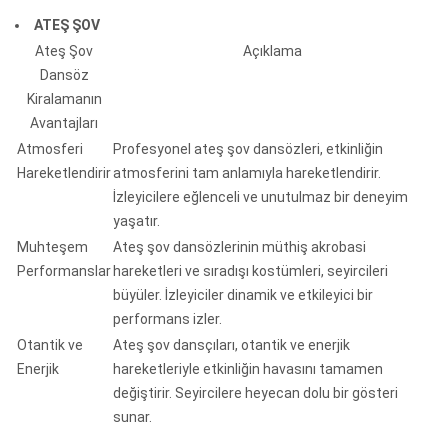
ATEŞ ŞOV
Ateş Şov
Açıklama
Dansöz
Kiralamanın
Avantajları
Atmosferi
Profesyonel ateş şov dansözleri, etkinliğin
Hareketlendirir
atmosferini tam anlamıyla hareketlendirir.
İzleyicilere eğlenceli ve unutulmaz bir deneyim
yaşatır.
Muhteşem
Ateş şov dansözlerinin müthiş akrobasi
Performanslar
hareketleri ve sıradışı kostümleri, seyircileri
büyüler. İzleyiciler dinamik ve etkileyici bir
performans izler.
Otantik ve
Ateş şov dansçıları, otantik ve enerjik
Enerjik
hareketleriyle etkinliğin havasını tamamen
değiştirir. Seyircilere heyecan dolu bir gösteri
sunar.