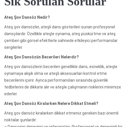
Sık Sorulan Sorular
Ateş Şov Dansöz Nedir?
Ateş şov dansözler, ateşli dans gösterileri sunan profesyonel
dansçılardır. Özellikle ateşle oynama, ateş püskürtme ve ateş
çemberi gibi görsel efektlerle sahnede etkileyici performanslar
sergilerler.
Ateş Şov Dansözün Becerileri Nelerdir?
Ateş şov dansözlerin becerileri genellikle dans, esneklik, ateşle
oynamaya alışık olma ve ateşli aksesuarları kontrol etme
becerilerini içerir. Ayrıca performansları sırasında güvenlik
tedbirlerini de dikkate alır ve ateşle çalışmanın risklerini minimize
ederler.
Ateş Şov Dansöz Kiralarken Nelere Dikkat Etmeli?
Ateş şov dansöz kiralarken dikkat etmeniz gereken bazı önemli
noktalar şunlardır:
– Dansçının deneyimi ve referansları: Profesyonel ve deneyimli bir