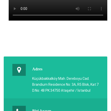
Adres
Küçükbakkalköy Mah. Dereboyu Cad.
Brandium Residence No: 3A, R5 Blok, Kat:7
D.No: 48 PK:34750 Ataşehir / İstanbul
Bizi Arayın