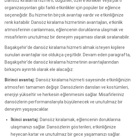
Dansöz kiralama hizmeti, düğünler, özel etkinlikler veya parti
organizasyonları gibi farklı etkinlikler için popüler bir eğlence
seçeneğidir. Bu hizmetin birçok avantajı vardır ve etkinliğinize
renk katabilir. Dansöz kiralama hizmetinin avantajları, etkinlik
atmosferinin canlanması, eğlencenin doruklarına ulaşmak ve
misafirlerin unutulmaz bir deneyim yaşaması olarak sıralanabilir.
Başakşehir’de dansöz kiralama hizmeti almak isteyen kişilere
sunulan avantajlar ise oldukça çeşitlidir. Devam eden paragrafta,
Başakşehir’de dansöz kiralama hizmetinin avantajlarından
birkaçını ayrıntılı olarak ele alacağız.
Birinci avantaj:
Dansöz kiralama hizmeti sayesinde etkinliğinizin
atmosferi tamamen değişir. Dansözlerin dansları ve kostümleri,
enerjiyi yükseltir ve herkesin eğlenmesini sağlar. Misafirleriniz
dansözlerin performanslarıyla büyülenecek ve unutulmaz bir
deneyim yaşayacaklar.
İkinci avantaj:
Dansöz kiralamak, eğlencenin doruklarına
ulaşmanızı sağlar. Dansözlerin gösterileri, etkinliğinize
heyecan katar ve unutulmaz bir gece yaşamanızı sağlar.