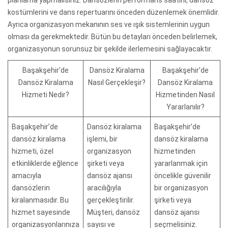
kostümlerini ve dans repertuarını önceden düzenlemek önemlidir.
Ayrıca organizasyon mekanının ses ve ışık sistemlerinin uygun
olması da gerekmektedir. Bütün bu detayları önceden belirlemek,
organizasyonun sorunsuz bir şekilde ilerlemesini sağlayacaktır.
Başakşehir’de
Dansöz Kiralama
Başakşehir’de
Dansöz Kiralama
Nasıl Gerçekleşir?
Dansöz Kiralama
Hizmeti Nedir?
Hizmetinden Nasıl
Yararlanılır?
Başakşehir’de
Dansöz kiralama
Başakşehir’de
dansöz kiralama
işlemi, bir
dansöz kiralama
hizmeti, özel
organizasyon
hizmetinden
etkinliklerde eğlence
şirketi veya
yararlanmak için
amacıyla
dansöz ajansı
öncelikle güvenilir
dansözlerin
aracılığıyla
bir organizasyon
kiralanmasıdır. Bu
gerçekleştirilir.
şirketi veya
hizmet sayesinde
Müşteri, dansöz
dansöz ajansı
organizasyonlarınıza
sayısı ve
seçmelisiniz.