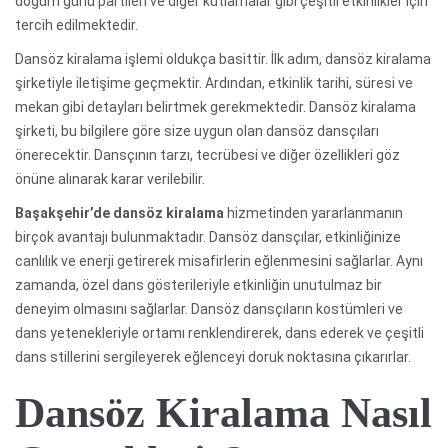
doğum günü partileri ve diğer kutlamalar gibi çeşitli etkinlikler için
tercih edilmektedir.
Dansöz kiralama işlemi oldukça basittir. İlk adım, dansöz kiralama
şirketiyle iletişime geçmektir. Ardından, etkinlik tarihi, süresi ve
mekan gibi detayları belirtmek gerekmektedir. Dansöz kiralama
şirketi, bu bilgilere göre size uygun olan dansöz dansçıları
önerecektir. Dansçının tarzı, tecrübesi ve diğer özellikleri göz
önüne alınarak karar verilebilir.
Başakşehir’de dansöz kiralama
hizmetinden yararlanmanın
birçok avantajı bulunmaktadır. Dansöz dansçılar, etkinliğinize
canlılık ve enerji getirerek misafirlerin eğlenmesini sağlarlar. Aynı
zamanda, özel dans gösterileriyle etkinliğin unutulmaz bir
deneyim olmasını sağlarlar. Dansöz dansçıların kostümleri ve
dans yetenekleriyle ortamı renklendirerek, dans ederek ve çeşitli
dans stillerini sergileyerek eğlenceyi doruk noktasına çıkarırlar.
Dansöz Kiralama Nasıl