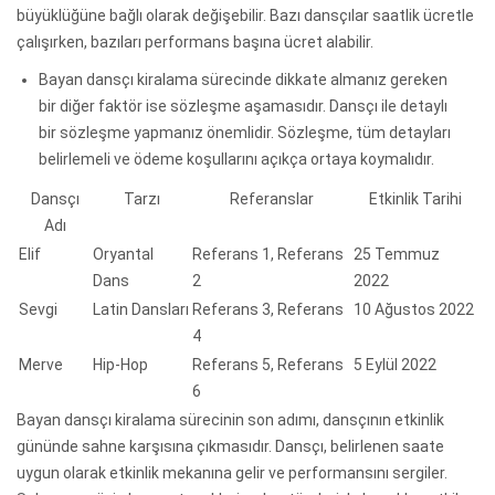
büyüklüğüne bağlı olarak değişebilir. Bazı dansçılar saatlik ücretle
çalışırken, bazıları performans başına ücret alabilir.
Bayan dansçı kiralama sürecinde dikkate almanız gereken
bir diğer faktör ise sözleşme aşamasıdır. Dansçı ile detaylı
bir sözleşme yapmanız önemlidir. Sözleşme, tüm detayları
belirlemeli ve ödeme koşullarını açıkça ortaya koymalıdır.
Dansçı
Tarzı
Referanslar
Etkinlik Tarihi
Adı
Elif
Oryantal
Referans 1, Referans
25 Temmuz
Dans
2
2022
Sevgi
Latin Dansları
Referans 3, Referans
10 Ağustos 2022
4
Merve
Hip-Hop
Referans 5, Referans
5 Eylül 2022
6
Bayan dansçı kiralama sürecinin son adımı, dansçının etkinlik
gününde sahne karşısına çıkmasıdır. Dansçı, belirlenen saate
uygun olarak etkinlik mekanına gelir ve performansını sergiler.