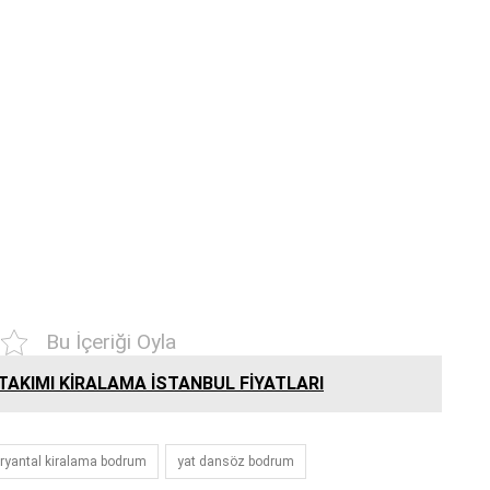
Bu İçeriği Oyla
AKIMI KİRALAMA İSTANBUL FİYATLARI
ryantal kiralama bodrum
yat dansöz bodrum