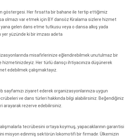
n göstergesi. Her fırsatta bir bahane ile tertip ettiğimiz
a olmazı var etmek için BY dansöz Kiralama sizlere hizmet
u yana gelen dans etme tutkusu veya o dansa alkış yada
n yer yüzünde ki bir imzası adeta
izasyonlarında misafirlerinize eğlendirebilmek unutulmaz bir
 hizmetinizdeyiz. Her türlü dansçı ihtiyacınıza düşünerek
zmet edebilmek çalışmaktayız.
Web sayfamızı ziyaret ederek organizasyonlarınıza uygun
rübeleri ve dans türleri hakkında bilgi alabilirsiniz. Beğendiğiniz
i arayarak rezerve edebilirsiniz.
 çalışmalarla tecrübesini ortaya koymuş, yapacaklarının garantisi
ni misyon edinmiş sektörün lokomotifi bir firmadır. Ülkemizin