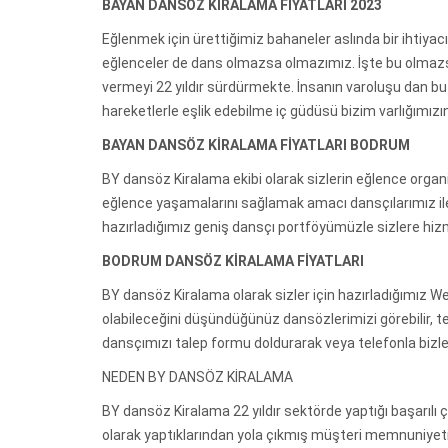
BAYAN DANSÖZ KİRALAMA FİYATLARI 2023
Eğlenmek için ürettiğimiz bahaneler aslında bir ihtiyacı
eğlenceler de dans olmazsa olmazımız. İşte bu olmazs
vermeyi 22 yıldır sürdürmekte. İnsanın varoluşu dan b
hareketlerle eşlik edebilme iç güdüsü bizim varlığımızı
BAYAN DANSÖZ KİRALAMA FİYATLARI BODRUM
BY dansöz Kiralama ekibi olarak sizlerin eğlence organ
eğlence yaşamalarını sağlamak amacı dansçılarımız ile
hazırladığımız geniş dansçı portföyümüzle sizlere hi
BODRUM DANSÖZ KİRALAMA FİYATLARI
BY dansöz Kiralama olarak sizler için hazırladığımız 
olabileceğini düşündüğünüz dansözlerimizi görebilir, tec
dansçımızı talep formu doldurarak veya telefonla bizler
NEDEN BY DANSÖZ KİRALAMA
BY dansöz Kiralama 22 yıldır sektörde yaptığı başarılı
olarak yaptıklarından yola çıkmış müşteri memnuniyeti