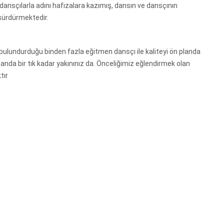
dansçılarla adını hafızalara kazımış, dansın ve dansçının
 sürdürmektedir.
ulundurduğu binden fazla eğitmen dansçı ile kaliteyi ön planda
da bir tık kadar yakınınız da. Önceliğimiz eğlendirmek olan
tır