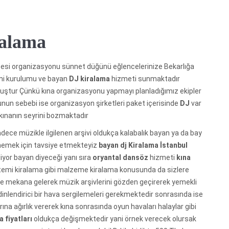
ralama
cesi organizasyonu sünnet düğünü eğlencelerinize Bekarlığa
temi kurulumu ve bayan
DJ kiralama
hizmeti sunmaktadır
lmuştur Çünkü kına organizasyonu yapmayı planladığımız ekipler
Bunun sebebi ise organizasyon şirketleri paket içerisinde
DJ
var
 kınanın seyrini bozmaktadır
dece müzikle ilgilenen arşivi oldukça kalabalık bayan ya da bay
rmemek için tavsiye etmekteyiz
bayan dj Kiralama İstanbul
diyor bayan diyeceği yanı sıra
oryantal dansöz
hizmeti
kına
temi kiralama gibi malzeme kiralama konusunda da sizlere
e mekana gelerek müzik arşivlerini gözden geçirerek yemekli
dinlendirici bir hava sergilemeleri gerekmektedir sonrasında ise
rına ağırlık vererek kına sonrasında oyun havaları halaylar gibi
 fiyatları
oldukça değişmektedir yani örnek verecek olursak