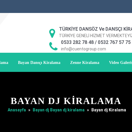
TÜRKİYE DANSÖZ Ve DANSÇI KİR
TÜRKİYE GENELİ HİZMET VERMEKTEYİ
0533 282 78 48 / 0532 767 57 75
info@cuentogroup.com
alama
Bayan Dansçı Kiralama
Zenne Kiralama
Video Galeri
BAYAN DJ KIRALAMA
Anasayfa
»
Bayan dj Bayan dj kiralama
»
Bayan dj Kiralama