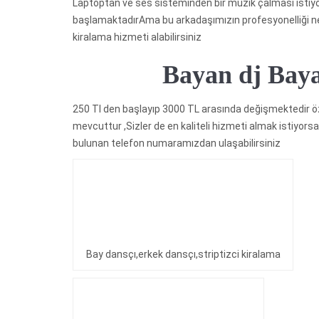
Laptoptan ve ses sisteminden bir müzik çalması istiyor
başlamaktadırAma bu arkadaşımızın profesyonelliği n
kiralama hizmeti alabilirsiniz
Bayan dj Bayan dj
250 Tl den başlayıp 3000 TL arasında değişmektedir öze
mevcuttur ,Sizler de en kaliteli hizmeti almak istiyor
bulunan telefon numaramızdan ulaşabilirsiniz
Bay dansçı,erkek dansçı,striptizci kiralama