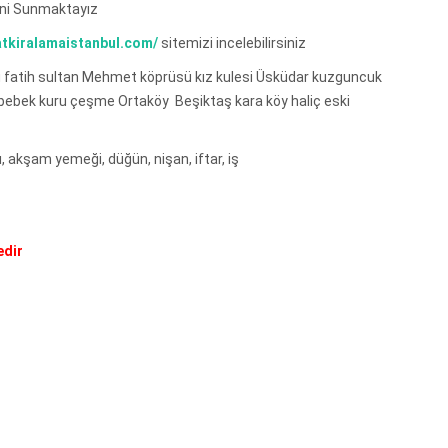
ini Sunmaktayız
yatkiralamaistanbul.com/
sitemizi incelebilirsiniz
 fatih sultan Mehmet köprüsü kız kulesi Üsküdar kuzguncuk
ı bebek kuru çeşme Ortaköy Beşiktaş kara köy haliç eski
ı, akşam yemeği, düğün, nişan, iftar, iş
edir