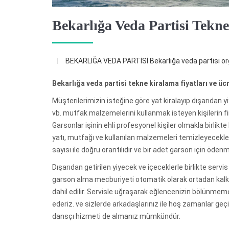
Bekarlığa Veda Partisi Tekn
BEKARLIĞA VEDA PARTİSİ
Bekarlığa veda partisi 
Bekarlığa veda partisi tekne kiralama fiyatları ve üc
Müşterilerimizin isteğine göre yat kiralayıp dışarıdan y
vb. mutfak malzemelerini kullanmak isteyen kişilerin f
Garsonlar işinin ehli profesyonel kişiler olmakla birlik
yatı, mutfağı ve kullanılan malzemeleri temizleyecekler
sayısı ile doğru orantılıdır ve bir adet garson için öde
Dışarıdan getirilen yiyecek ve içeceklerle birlikte serv
garson alma mecburiyeti otomatik olarak ortadan kalka
dahil edilir. Servisle uğraşarak eğlencenizin bölünmem
ederiz. ve sizlerde arkadaşlarınız ile hoş zamanlar g
dansçı hizmeti de almanız mümkündür.