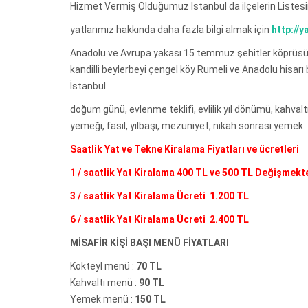
Hizmet Vermiş Olduğumuz İstanbul da ilçelerin Listes
yatlarımız hakkında daha fazla bilgi almak için
http://
Anadolu ve Avrupa yakası 15 temmuz şehitler köprüsü
kandilli beylerbeyi çengel köy Rumeli ve Anadolu hisar
İstanbul
doğum günü, evlenme teklifi, evlilik yıl dönümü, kahvalt
yemeği, fasıl, yılbaşı, mezuniyet, nikah sonrası yemek
Saatlik Yat ve Tekne Kiralama Fiyatları ve ücretleri
1 / saatlik Yat Kiralama 400 TL ve 500 TL Değişmekt
3 / saatlik Yat Kiralama Ücreti 1.200 TL
6 / saatlik Yat Kiralama Ücreti 2.400 TL
MİSAFİR KİŞİ BAŞI MENÜ FİYATLARI
Kokteyl menü :
70 TL
Kahvaltı menü :
90 TL
Yemek menü :
150 TL