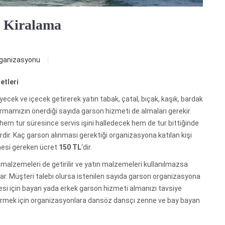
e Kiralama
organizasyonu
retleri
iyecek ve içecek getirerek yatın tabak, çatal, bıçak, kaşık, bardak
irmamızın önerdiği sayıda garson hizmeti de almaları gerekir.
te hem tur süresince servis işini halledecek hem de tur bittiğinde
dir. Kaç garson alınması gerektiği organizasyona katılan kişi
nmesi gereken ücret
150 TL
‘dir.
is malzemeleri de getirilir ve yatın malzemeleri kullanılmazsa
r. Müşteri talebi olursa istenilen sayıda garson organizasyona
esi için bayan yada erkek garson hizmeti almanızı tavsiye
eçirmek için organizasyonlara dansöz dansçı zenne ve bay bayan