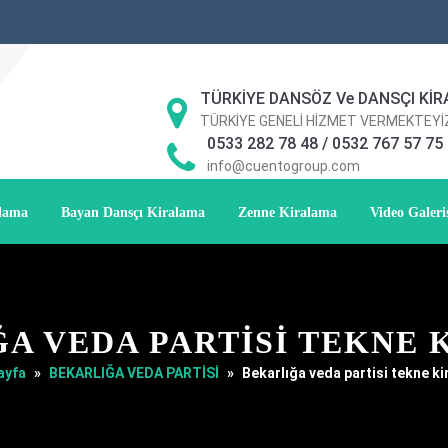
TÜRKİYE DANSÖZ Ve DANSÇI KİR
TÜRKİYE GENELİ HİZMET VERMEKTEYİ
0533 282 78 48 / 0532 767 57 75
info@cuentogroup.com
alama
Bayan Dansçı Kiralama
Zenne Kiralama
Video Galeri
A VEDA PARTISI TEKNE
ayfa
»
BEKARLIĞA VEDA PARTİSİ
»
Bekarlığa veda partisi tekne k