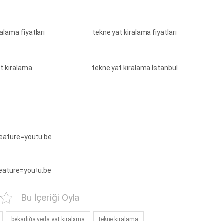
ralama fiyatları
tekne yat kiralama fiyatları
t kiralama
tekne yat kiralama İstanbul
ature=youtu.be
ature=youtu.be
Bu İçeriği Oyla
bekarlığa veda yat kiralama
tekne kiralama