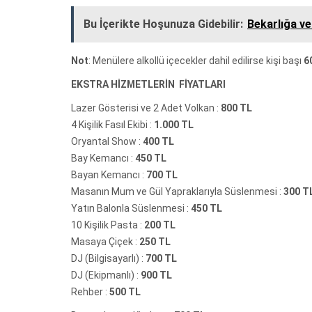
Bu İçerikte Hoşunuza Gidebilir:
Bekarlığa ve
Not
: Menülere alkollü içecekler dahil edilirse kişi başı
6
EKSTRA HİZMETLERİN FİYATLARI
Lazer Gösterisi ve 2 Adet Volkan :
800 TL
4 Kişilik Fasıl Ekibi :
1.000 TL
Oryantal Show :
400 TL
Bay Kemancı :
450 TL
Bayan Kemancı :
700 TL
Masanın Mum ve Gül Yapraklarıyla Süslenmesi :
300 T
Yatın Balonla Süslenmesi :
450 TL
10 Kişilik Pasta :
200 TL
Masaya Çiçek :
250 TL
DJ (Bilgisayarlı) :
700 TL
DJ (Ekipmanlı) :
900 TL
Rehber :
500 TL