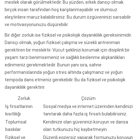
meslek olarak görülmektedir. Bu yüzden, erkek dansçı olmak
birçok insan tarafından hoş karşılanmayabilir ve olumsuz
eleştirilere maruz kalabilirsiniz. Bu durum özgüveninizi sarsabilir
ve motivasyonunuzu düşürebilir.
Bir diğer zorluk ise fiziksel ve psikolojik dayanıklılık gereksinimidir.
Dansçı olmak, yoğun fiziksel çalışma ve sürekli antrenman
gerektiren bir meslektir. Vücut şeklinizi korumak için disiplinli bir
yaşam tarzı benimsemeniz ve sağlıklı beslenme alışkanlıkları
edinmeniz gerekmektedir. Bunun yanı sıra, sahne
performanslarında yoğun stres altında çalışmanız ve yoğun
tempoda dans etmeniz gerekebilir. Bu da fiziksel ve psikolojik
dayanıklılık gerektirir.
Zorluk
Çözüm
İş fırsatlarının
Sosyal medya ve internet üzerinden kendinizi
kısıtlılığı
tanıtarak daha fazla iş fırsatı bulabilirsiniz.
Toplumsal
Kendinize olan güveninizi koruyun ve dansa
baskılar
olan tutkunuzu hiç kaybetmeyin.
Fiziksel ve
Düzenli egzersiz yaparak formunuzu koruyun