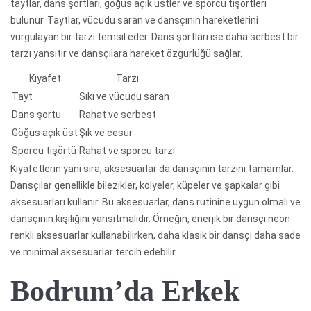
taytlar, dans şortları, göğüs açık üstler ve sporcu tişörtleri
bulunur. Taytlar, vücudu saran ve dansçının hareketlerini
vurgulayan bir tarzı temsil eder. Dans şortları ise daha serbest bir
tarzı yansıtır ve dansçılara hareket özgürlüğü sağlar.
Kıyafet
Tarzı
Tayt
Sıkı ve vücudu saran
Dans şortu
Rahat ve serbest
Göğüs açık üst
Şık ve cesur
Sporcu tişörtü
Rahat ve sporcu tarzı
Kıyafetlerin yanı sıra, aksesuarlar da dansçının tarzını tamamlar.
Dansçılar genellikle bilezikler, kolyeler, küpeler ve şapkalar gibi
aksesuarları kullanır. Bu aksesuarlar, dans rutinine uygun olmalı ve
dansçının kişiliğini yansıtmalıdır. Örneğin, enerjik bir dansçı neon
renkli aksesuarlar kullanabilirken, daha klasik bir dansçı daha sade
ve minimal aksesuarlar tercih edebilir.
Bodrum’da Erkek