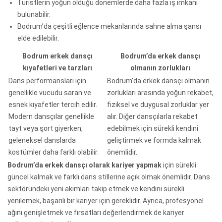
Turistlerin yoğun olduğu dönemlerde daha fazla iş imkanı
bulunabilir.
Bodrum’da çeşitli eğlence mekanlarında sahne alma şansı
elde edilebilir.
Bodrum erkek dansçı
Bodrum’da erkek dansçı
kıyafetleri ve tarzları
olmanın zorlukları
Dans performansları için
Bodrum’da erkek dansçı olmanın
genellikle vücudu saran ve
zorlukları arasında yoğun rekabet,
esnek kıyafetler tercih edilir.
fiziksel ve duygusal zorluklar yer
Modern dansçılar genellikle
alır. Diğer dansçılarla rekabet
tayt veya şort giyerken,
edebilmek için sürekli kendini
geleneksel danslarda
geliştirmek ve formda kalmak
kostümler daha farklı olabilir.
önemlidir.
Bodrum’da erkek dansçı olarak kariyer yapmak
için sürekli
güncel kalmak ve farklı dans stillerine açık olmak önemlidir. Dans
sektöründeki yeni akımları takip etmek ve kendini sürekli
yenilemek, başarılı bir kariyer için gereklidir. Ayrıca, profesyonel
ağını genişletmek ve fırsatları değerlendirmek de kariyer