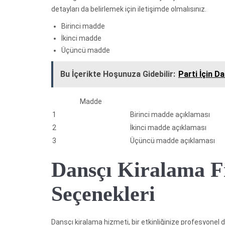
detayları da belirlemek için iletişimde olmalısınız.
Birinci madde
İkinci madde
Üçüncü madde
Bu İçerikte Hoşunuza Gidebilir:
Parti İçin D
Madde
1
Birinci madde açıklaması
2
İkinci madde açıklaması
3
Üçüncü madde açıklaması
Dansçı Kiralama Fi
Seçenekleri
Dansçı kiralama hizmeti, bir etkinliğinize profesyonel da