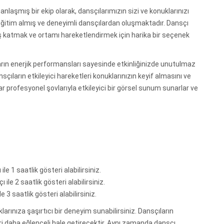
aşmış bir ekip olarak, dansçılarımızın sizi ve konuklarınızı
eğitim almış ve deneyimli dansçılardan oluşmaktadır. Dansçı
nuş katmak ve ortamı hareketlendirmek için harika bir seçenek
ıların enerjik performansları sayesinde etkinliğinizde unutulmaz
nsçıların etkileyici hareketleri konuklarınızın keyif almasını ve
lar profesyonel şovlarıyla etkileyici bir görsel sunum sunarlar ve
 1 saatlik gösteri alabilirsiniz.
e 2 saatlik gösteri alabilirsiniz.
3 saatlik gösteri alabilirsiniz.
arınıza şaşırtıcı bir deneyim sunabilirsiniz. Dansçıların
ri daha eğlenceli hale getirecektir. Aynı zamanda dansçı