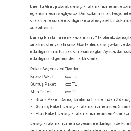
Cuento Group
olarak dansçı kiralama hizmetinde uzmanl
eğlendirmesini sağlıyoruz. Dansçılarımız profesyonel 
kiralama ile siz de etkinliğinize profesyonel bir doku
bulabilirsiniz.
Dansçı kiralama
ile ne kazanırsınız? İlk olarak, dansç
bir atmosfer yaratırsınız. Gösteriler, dans şovları ve da
etkinliğinizi unutulmaz kılmasını sağlar. Ayrıca, dansçı
etkinliğinizi diğerlerinden farklı kılarlar.
Paket Seçenekleri
Fiyatlar
Bronz Paket
xxx TL
Gümüş Paket
xxx TL
Altın Paket
xxx TL
Bronz Paket: Dansçı kiralama hizmetinden 2 dansçı ile
Gümüş Paket: Dansçı kiralama hizmetinden 3 dansçı il
Altın Paket: Dansçı kiralama hizmetinden 4 dansçı ile 
Dansçı kiralama hizmeti sayesinde etkinliğinizde konukl
performansları, etkinliğinizi canlandıracak ve atmosfe