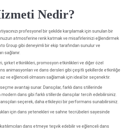
izmeti Nedir?
htiyacınızı profesyonel bir şekilde karşılamak için sunulan bir
onunuzun atmosferine renk katmak ve misafirlerinizi eğlendirmek
ento Group gibi deneyimli bir ekip tarafından sunulur ve
rı sağlanır.
şirket etkinlikleri, promosyon etkinlikleri ve diğer özel
dans animasyonları ve dans dersleri gibi çeşitli şekillerde etkinliğe
z ve eğlenceli olmasını sağlamak için ideal bir seçenektir.
seçme avantajı sunar. Dansçılar, farklı dans stillerinde
modern dans gibi farklı stillerde dansçılar tercih edebilirsiniz.
sçıları seçerek, daha etkileyici bir performans sunabilirsiniz.
ukları için dans yetenekleri ve sahne tecrübeleri sayesinde
 katılımcıları dans etmeye teşvik edebilir ve eğlenceli dans