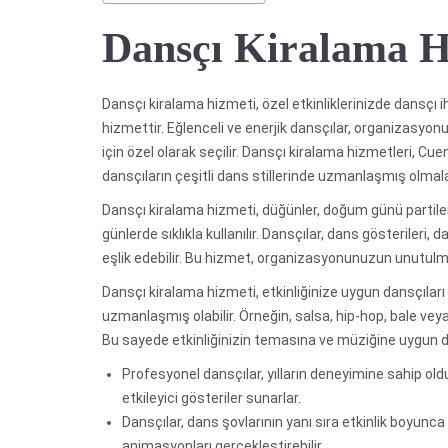
Dansçı Kiralama H
Dansçı kiralama hizmeti, özel etkinliklerinizde dansçı i
hizmettir. Eğlenceli ve enerjik dansçılar, organizasy
için özel olarak seçilir. Dansçı kiralama hizmetleri, Cu
dansçıların çeşitli dans stillerinde uzmanlaşmış olmala
Dansçı kiralama hizmeti, düğünler, doğum günü partileri, 
günlerde sıklıkla kullanılır. Dansçılar, dans gösterileri, 
eşlik edebilir. Bu hizmet, organizasyonunuzun unutulma
Dansçı kiralama hizmeti, etkinliğinize uygun dansçıları 
uzmanlaşmış olabilir. Örneğin, salsa, hip-hop, bale veya 
Bu sayede etkinliğinizin temasına ve müziğine uygun dan
Profesyonel dansçılar, yılların deneyimine sahip old
etkileyici gösteriler sunarlar.
Dansçılar, dans şovlarının yanı sıra etkinlik boyunca
animasyonları gerçekleştirebilir.