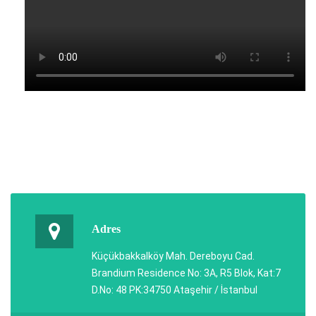
Adres
Küçükbakkalköy Mah. Dereboyu Cad.
Brandium Residence No: 3A, R5 Blok, Kat:7
D.No: 48 PK:34750 Ataşehir / İstanbul