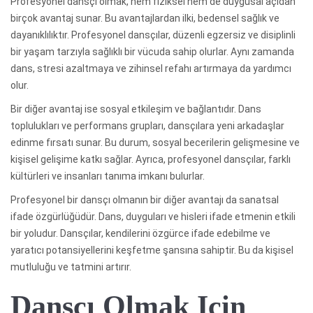
Profesyonel dansçı olmak, hem fiziksel hem de duygusal açıdan
birçok avantaj sunar. Bu avantajlardan ilki, bedensel sağlık ve
dayanıklılıktır. Profesyonel dansçılar, düzenli egzersiz ve disiplinli
bir yaşam tarzıyla sağlıklı bir vücuda sahip olurlar. Aynı zamanda
dans, stresi azaltmaya ve zihinsel refahı artırmaya da yardımcı
olur.
Bir diğer avantaj ise sosyal etkileşim ve bağlantıdır. Dans
toplulukları ve performans grupları, dansçılara yeni arkadaşlar
edinme fırsatı sunar. Bu durum, sosyal becerilerin gelişmesine ve
kişisel gelişime katkı sağlar. Ayrıca, profesyonel dansçılar, farklı
kültürleri ve insanları tanıma imkanı bulurlar.
Profesyonel bir dansçı olmanın bir diğer avantajı da sanatsal
ifade özgürlüğüdür. Dans, duyguları ve hisleri ifade etmenin etkili
bir yoludur. Dansçılar, kendilerini özgürce ifade edebilme ve
yaratıcı potansiyellerini keşfetme şansına sahiptir. Bu da kişisel
mutluluğu ve tatmini artırır.
Dansçı Olmak Için