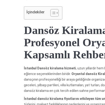
İçindekiler
Dansöz Kiralama
Profesyonel Orya
Kapsamlı Rehbe
İstanbul Dansöz kiralama hizmeti
, uzun yıllardır he
eğlence seçeneklerinden biridir.
Oryantal dansöz Kir
dansçının profesyonelliği bir araya geldiğinde organiz
geceleri, yılbaşı partileri, villa kutlamaları, yat turları,
dansöz kiralama en çok tercih edilen sahne performansl
İstanbul dansöz kiralama fiyatlarını etkileyen tüm u
türlerini, maliyet farklılıklarının nedenlerini ve organ