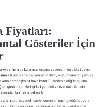
 Fiyatları:
ntal Gösteriler İçin
r
m bireysel hem de kurumsal organizasyonların en dikkat çekici
alama
etkileyici enerjisi, sahnenin ritmi, kostümlerin ihtişamı ve
asyona bambaşka bir hava katar. Bu nedenle düğünler, kına
 doğum günü sürprizleri, şirket geceleri ve özel davetler için
arından biri haline gelmiştir.
nsurları
, profesyonel hizmet sürecinin nasıl işlediğini, gösteri
izasyonun bütçesini doğru planlamak için bilmen gereken her