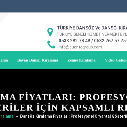
TÜRKİYE DANSÖZ Ve DANSÇI KİR
TÜRKİYE GENELİ HİZMET VERMEKTEYİ
0533 282 78 48 / 0532 767 57 75
info@cuentogroup.com
alama
Bayan Dansçı Kiralama
Zenne Kiralama
Video Galeri
MA FIYATLARI: PROFES
RILER İÇIN KAPSAMLI 
iralama
»
Dansöz Kiralama Fiyatları: Profesyonel Oryantal Gösteri