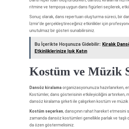
Dans repertuarı oluşturulurken, dansöz kiralama hizmeti
ritmine ve tempoya uygun dans figürleri seçilerek, etkile
Sonuç olarak, dans repertuarı oluşturma süreci, bir dan
İzmir’de gerçekleştireceğiniz etkinlikler için profesyo
unutulmaz bir gösteri sunabilirsiniz.
Bu İçerikte Hoşunuza Gidebilir:
Kiralık Dans
Etkinliklerinize Işık Katın
Kostüm ve Müzik 
Dansöz kiralama
organizasyonunuza hazırlanırken, en
Kostümler, dans gösterisinin etkileyiciliğini artırırken,
dansöz kiralama şirketi ile çalışırken kostüm ve müzi
Kostüm seçerken
, dansçının rahat hareket etmesini 
zamanda dansöz kostümleri genellikle parlak ve taşlı 
da özen göstermelisiniz.