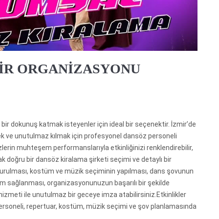
İR ORGANİZASYONU
 bir dokunuş katmak isteyenler için ideal bir seçenektir. İzmir’de
k ve unutulmaz kılmak için profesyonel dansöz personeli
lerin muhteşem performanslarıyla etkinliğinizi renklendirebilir,
k doğru bir dansöz kiralama şirketi seçimi ve detaylı bir
şturulması, kostüm ve müzik seçiminin yapılması, dans şovunun
yum sağlanması, organizasyonunuzun başarılı bir şekilde
zmeti ile unutulmaz bir geceye imza atabilirsiniz.Etkinlikler
ersoneli, repertuar, kostüm, müzik seçimi ve şov planlamasında