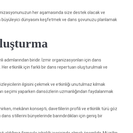
ganizasyonunuzun her aşamasında size destek olacak ve
sın büyüleyici dünyasını keşfetmek ve dans şovunuzu planlamak
luşturma
i adımlarından biridir. İzmir organizasyonları için dans
Her etkinlik için farklı bir dans repertuarı oluşturulmalı ve
zleyicilerin ilgisini çekmek ve etkinliği unutulmaz kılmak
uarı seçimi yaparken dansözlerin uzmanlığından faydalanmak
irken, mekânın konsepti, davetlilerin profili ve etkinlik türü göz
ans stillerini bünyelerinde barındırdıkları için geniş bir