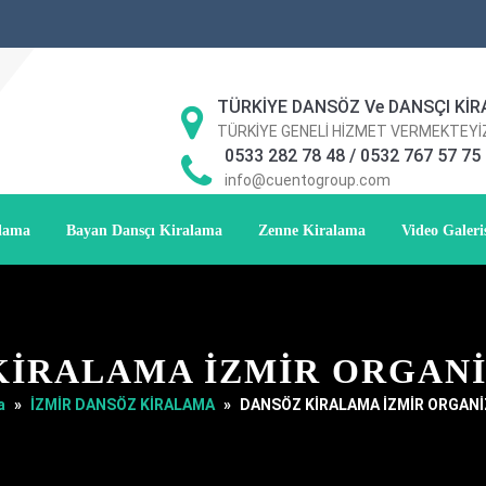
TÜRKİYE DANSÖZ Ve DANSÇI KİR
TÜRKİYE GENELİ HİZMET VERMEKTEYİ
0533 282 78 48 / 0532 767 57 75
info@cuentogroup.com
alama
Bayan Dansçı Kiralama
Zenne Kiralama
Video Galeri
KİRALAMA İZMİR ORGAN
a
»
İZMİR DANSÖZ KİRALAMA
»
DANSÖZ KİRALAMA İZMİR ORGAN