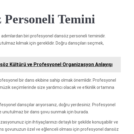
 Personeli Temini
adımlardan biri profesyonel dansöz personeli teminidir.
utulmaz kılmak için gereklidir. Doğru dansçıları seçmek,
nsöz Kültürü ve Profesyonel Organizasyon Anlayışı
fesyonel bir dans ekibine sahip olmak önemlidir. Profesyonel
müzik seçimlerinde size yardımcı olacak ve etkinlik ortamına
esyonel dansçılar arıyorsanız, doğru yerdesiniz. Profesyonel
e unutulmaz bir dans şovu sunmak için burada.
syonunuz için ihtiyaçlarınızı detaylı bir şekilde konuşabilir ve
ans şovunuzun özel ve eğlenceli olması için profesyonel dansöz