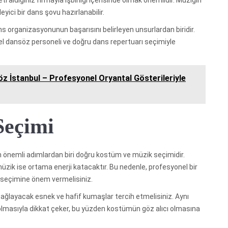
 aldığınız firmayla işbirliği içerisinde olmak önemlidir. Müziğin
yici bir dans şovu hazırlanabilir.
s organizasyonunun başarısını belirleyen unsurlardan biridir.
nel dansöz personeli ve doğru dans repertuarı seçimiyle
öz İstanbul – Profesyonel Oryantal Gösterileriyle
Seçimi
 önemli adımlardan biri doğru kostüm ve müzik seçimidir.
 müzik ise ortama enerji katacaktır. Bu nedenle, profesyonel bir
k seçimine önem vermelisiniz.
sağlayacak esnek ve hafif kumaşlar tercih etmelisiniz. Aynı
olmasıyla dikkat çeker, bu yüzden kostümün göz alıcı olmasına