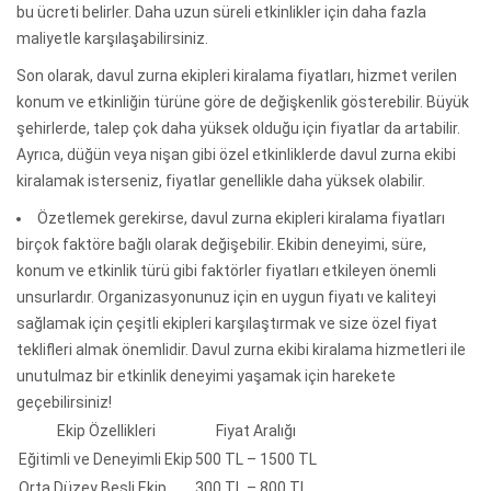
bu ücreti belirler. Daha uzun süreli etkinlikler için daha fazla
maliyetle karşılaşabilirsiniz.
Son olarak, davul zurna ekipleri kiralama fiyatları, hizmet verilen
konum ve etkinliğin türüne göre de değişkenlik gösterebilir. Büyük
şehirlerde, talep çok daha yüksek olduğu için fiyatlar da artabilir.
Ayrıca, düğün veya nişan gibi özel etkinliklerde davul zurna ekibi
kiralamak isterseniz, fiyatlar genellikle daha yüksek olabilir.
Özetlemek gerekirse, davul zurna ekipleri kiralama fiyatları
birçok faktöre bağlı olarak değişebilir. Ekibin deneyimi, süre,
konum ve etkinlik türü gibi faktörler fiyatları etkileyen önemli
unsurlardır. Organizasyonunuz için en uygun fiyatı ve kaliteyi
sağlamak için çeşitli ekipleri karşılaştırmak ve size özel fiyat
teklifleri almak önemlidir. Davul zurna ekibi kiralama hizmetleri ile
unutulmaz bir etkinlik deneyimi yaşamak için harekete
geçebilirsiniz!
Ekip Özellikleri
Fiyat Aralığı
Eğitimli ve Deneyimli Ekip
500 TL – 1500 TL
Orta Düzey Beşli Ekip
300 TL – 800 TL