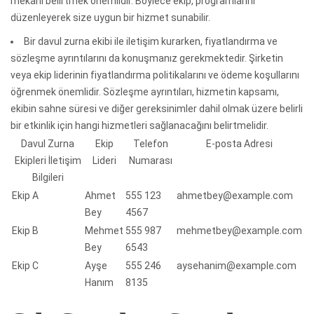
mekanı belirtmek önemlidir. Böylece ekip, programlarını
düzenleyerek size uygun bir hizmet sunabilir.
Bir davul zurna ekibi ile iletişim kurarken, fiyatlandırma ve
sözleşme ayrıntılarını da konuşmanız gerekmektedir. Şirketin
veya ekip liderinin fiyatlandırma politikalarını ve ödeme koşullarını
öğrenmek önemlidir. Sözleşme ayrıntıları, hizmetin kapsamı,
ekibin sahne süresi ve diğer gereksinimler dahil olmak üzere belirli
bir etkinlik için hangi hizmetleri sağlanacağını belirtmelidir.
Davul Zurna
Ekip
Telefon
E-posta Adresi
Ekipleri İletişim
Lideri
Numarası
Bilgileri
Ekip A
Ahmet
555 123
ahmetbey@example.com
Bey
4567
Ekip B
Mehmet
555 987
mehmetbey@example.com
Bey
6543
Ekip C
Ayşe
555 246
aysehanim@example.com
Hanım
8135