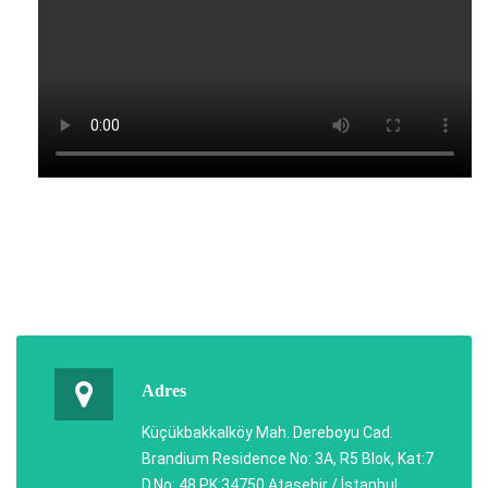
Adres
Küçükbakkalköy Mah. Dereboyu Cad.
Brandium Residence No: 3A, R5 Blok, Kat:7
D.No: 48 PK:34750 Ataşehir / İstanbul