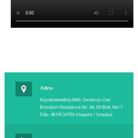
Adres
Küçükbakkalköy Mah. Dereboyu Cad.
Brandium Residence No: 3A, R5 Blok, Kat:7
D.No: 48 PK:34750 Ataşehir / İstanbul