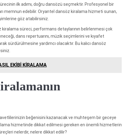
recinin ilk adımı, doğru dansözü seçmektir. Profesyonel bir
kları memnun edebilir. Oryantel dansöz kiralama hizmeti sunan,
imlerine göz atabilirsiniz.
kiralama süreci, performans detaylarının belirlenmesi çok
neceği, dans repertuarını, müzik seçimlerini ve kıyafet
arak sürdürülmesine yardımcı olacaktır. Bu kalıcı dansöz
siniz.
SIL EKİBİ KİRALAMA
iralamanın
 davetlilerinizin beğenisini kazanacak ve muhteşem bir geceye
lama hizmetinde dikkat edilmesi gereken en önemli hizmetlerin
eçleri nelerdir, nelere dikkat edilir?