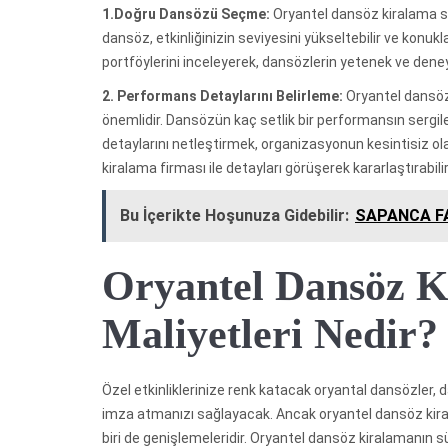
1.Doğru Dansözü Seçme:
Oryantel dansöz kiralama sü
dansöz, etkinliğinizin seviyesini yükseltebilir ve konu
portföylerini inceleyerek, dansözlerin yetenek ve deney
2. Performans Detaylarını Belirleme:
Oryantel dansöz 
önemlidir. Dansözün kaç setlik bir performansın sergile
detaylarını netleştirmek, organizasyonun kesintisiz ol
kiralama firması ile detayları görüşerek kararlaştırabilir
Bu İçerikte Hoşunuza Gidebilir:
SAPANCA FA
Oryantel Dansöz K
Maliyetleri Nedir?
Özel etkinliklerinize renk katacak oryantal dansözler,
imza atmanızı sağlayacak. Ancak oryantel dansöz kira
biri de genişlemeleridir. Oryantel dansöz kiralamanın sür