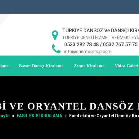
TÜRKİYE DANSÖZ Ve DANSÇI KİR
TÜRKİYE GENELİ HİZMET VERMEKTEYİ
0533 282 78 48 / 0532 767 57 75
info@cuentogroup.com
alama
Bayan Dansçı Kiralama
Zenne Kiralama
Video Galeri
IBI VE ORYANTEL DANSÖZ
ayfa
»
FASIL EKİBİ KİRALAMA
»
Fasıl ekibi ve Oryantel Dansöz Ki