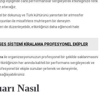
üziği eşliğinde canlı performanslar sergileyerek etkinliğinize renk
öz atacağız.
sel bir dokunuş ve Türk kültürünü yansıtan bir atmosfer
 oyunları ile misafirlere muhteşem bir deneyim
leri de düzenleyebilir, etkinliğinizi daha eğlenceli hale
İ SES SİSTEMİ KİRALAMA PROFESYONEL EKİPLER
ma
ile organizasyonunuzun profesyonel bir şekilde saklanmasını
tkinliğinizin her anında kaliteli bir performans sergileyecek ve
fesyonel bir ekiple sunulan yetenek ve deneyimle,
ağlayabilirsiniz.
arı Nasıl