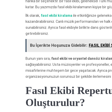
harika bir seçenektir. Bir fasıl ekibi, geleneksel Türk m
katar. Bu yazımızda fasıl ekibi kiralamanın kişiye bir g
İlk olarak,
fasıl ekibi kiralama
ile etkinliğinize gelenek
kazandırabilirsiniz. Canlı müzik performansları ve halk
sunabilirsiniz. Ayrıca fasıl ekibiyle birlikte dans gösteri
getirebilirsiniz.
Bu İçerikte Hoşunuza Gidebilir:
FASIL EKİB
Bunun yanı sıra,
fasıl ekibi ve oryantel dansöz kirala
sağlayabilirsiniz. Usta müzisyenler ve profesyoneller, e
misafirlerine muhteşem bir gece yaşatacak. Ayrıca pro
organizasyonunuzun sorunsuz bir şekilde ilerlemesini s
Fasıl Ekibi Repertu
Oluşturulur?