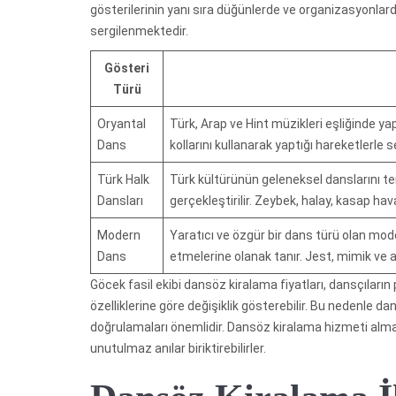
gösterilerinin yanı sıra düğünlerde ve organizasyonlard
sergilenmektedir.
Gösteri
Türü
Oryantal
Türk, Arap ve Hint müzikleri eşliğinde yap
Dans
kollarını kullanarak yaptığı hareketlerle se
Türk Halk
Türk kültürünün geleneksel danslarını tem
Dansları
gerçekleştirilir. Zeybek, halay, kasap havas
Modern
Yaratıcı ve özgür bir dans türü olan mode
Dans
etmelerine olanak tanır. Jest, mimik ve ak
Göcek fasil ekibi dansöz kiralama fiyatları, dansçıları
özelliklerine göre değişiklik gösterebilir. Bu nedenle da
doğrulamaları önemlidir. Dansöz kiralama hizmeti almak
unutulmaz anılar biriktirebilirler.