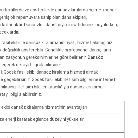
arklı stillerde ve gösterilerde dansöz kiralama hizmeti sunar.
niş bir repertuvara sahip olan dans ekipleri,
tacaktır. Dansözler, danslarıyla misafirlerinizi büyülerken,
caklardır.
 fasil ekibi ile dansöz kiralamanın fiyatı, hizmet alacağınız
değişiklik gösterebilir. Genellikle profesyonel dansçıların
ganizasyonun gereksinimlerine göre belirlenir.
Dansöz
geçerek detaylı bilgi alabilirsiniz.
i
: Göcek fasil ekibi dansöz kiralama hizmeti almak
me geçebilirsiniz. Göcek fasil ekibi iletişim bilgilerine internet
irsiniz. İletişim bilgileri aracılığıyla dansöz kiralama
ylı bilgi alabilirsiniz.
 ekibi dansöz kiralama hizmetinin avantajları
 enerji katarak eğlence düzeyini yükseltir.