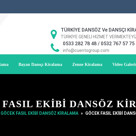
TÜRKİYE DANSÖZ Ve DANSÇI KİR
TÜRKİYE GENELİ HİZMET VERMEKTEYİ
0533 282 78 48 / 0532 767 57 75
info@cuentogroup.com
alama
Bayan Dansçı Kiralama
Zenne Kiralama
Video Galeri
FASIL EKİBİ DANSÖZ K
GÖCEK FASIL EKİBİ DANSÖZ KİRALAMA
»
GÖCEK FASIL EKİBİ DAN