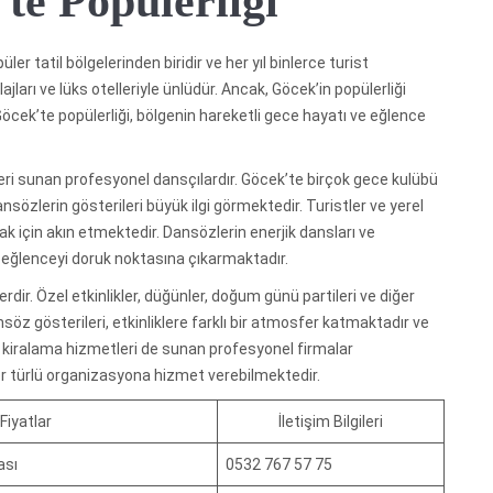
te Popülerliği
üler tatil bölgelerinden biridir ve her yıl binlerce turist
ajları ve lüks otelleriyle ünlüdür. Ancak, Göcek’in popülerliği
cek’te popülerliği, bölgenin hareketli gece hayatı ve eğlence
teri sunan profesyonel dansçılardır. Göcek’te birçok gece kulübü
özlerin gösterileri büyük ilgi görmektedir. Turistler ve yerel
k için akın etmektedir. Dansözlerin enerjik dansları ve
eğlenceyi doruk noktasına çıkarmaktadır.
ir. Özel etkinlikler, düğünler, doğum günü partileri ve diğer
söz gösterileri, etkinliklere farklı bir atmosfer katmaktadır ve
z kiralama hizmetleri de sunan profesyonel firmalar
er türlü organizasyona hizmet verebilmektedir.
Fiyatlar
İletişim Bilgileri
ası
0532 767 57 75