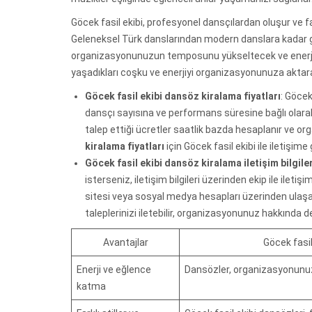
Göcek fasil ekibi, profesyonel dansçılardan oluşur ve f
Geleneksel Türk danslarından modern danslara kadar ge
organizasyonunuzun temposunu yükseltecek ve enerji ka
yaşadıkları coşku ve enerjiyi organizasyonunuza aktara
Göcek fasil ekibi dansöz kiralama fiyatları
: Göcek
dansçı sayısına ve performans süresine bağlı olarak 
talep ettiği ücretler saatlik bazda hesaplanır ve or
kiralama fiyatları
için Göcek fasil ekibi ile iletişime 
Göcek fasil ekibi dansöz kiralama iletişim bilgiler
isterseniz, iletişim bilgileri üzerinden ekip ile iletişi
sitesi veya sosyal medya hesapları üzerinden ulaşabil
taleplerinizi iletebilir, organizasyonunuz hakkında deta
Avantajlar
Göcek fasil
Enerji ve eğlence
Dansözler, organizasyonunuza
katma