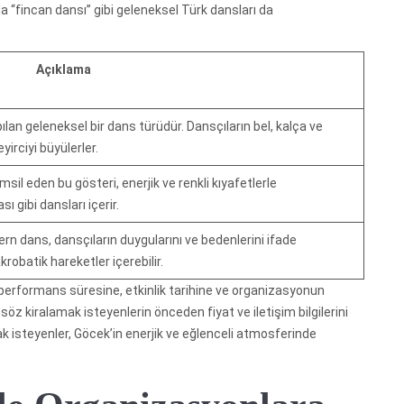
a “fincan dansı” gibi geleneksel Türk dansları da
Açıklama
ılan geleneksel bir dans türüdür. Dansçıların bel, kalça ve
yirciyi büyülerler.
sil eden bu gösteri, enerjik ve renkli kıyafetlerle
ı gibi dansları içerir.
rn dans, dansçıların duygularını ve bedenlerini ifade
robatik hareketler içerebilir.
n performans süresine, etkinlik tarihine ve organizasyonun
nsöz kiralamak isteyenlerin önceden fiyat ve iletişim bilgilerini
 isteyenler, Göcek’in enerjik ve eğlenceli atmosferinde