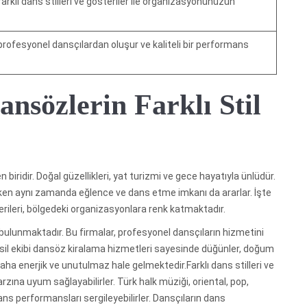
farklı dans stilleri ve gösteriler ile organizasyonunuzun
 profesyonel dansçılardan oluşur ve kaliteli bir performans
nsözlerin Farklı Stil
 biridir. Doğal güzellikleri, yat turizmi ve gece hayatıyla ünlüdür.
rırken aynı zamanda eğlence ve dans etme imkanı da ararlar. İşte
terileri, bölgedeki organizasyonlara renk katmaktadır.
ulunmaktadır. Bu firmalar, profesyonel dansçıların hizmetini
fasil ekibi dansöz kiralama hizmetleri sayesinde düğünler, doğum
daha enerjik ve unutulmaz hale gelmektedir.Farklı dans stilleri ve
arzına uyum sağlayabilirler. Türk halk müziği, oriental, pop,
s performansları sergileyebilirler. Dansçıların dans