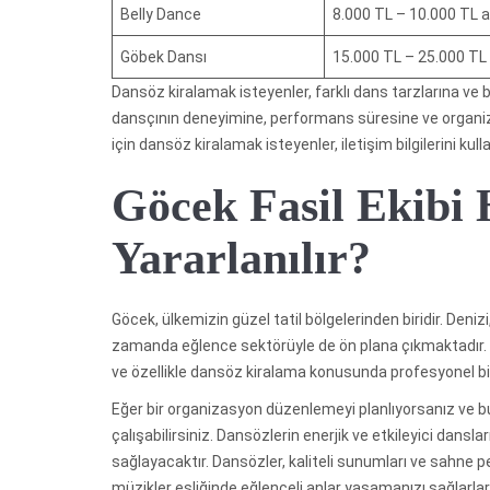
Belly Dance
8.000 TL – 10.000 TL a
Göbek Dansı
15.000 TL – 25.000 TL 
Dansöz kiralamak isteyenler, farklı dans tarzlarına ve 
dansçının deneyimine, performans süresine ve organiza
için dansöz kiralamak isteyenler, iletişim bilgilerini kulla
Göcek Fasil Ekibi 
Yararlanılır?
Göcek, ülkemizin güzel tatil bölgelerinden biridir. Denizi,
zamanda eğlence sektörüyle de ön plana çıkmaktadır. G
ve özellikle dansöz kiralama konusunda profesyonel bi
Eğer bir organizasyon düzenlemeyi planlıyorsanız ve bu
çalışabilirsiniz. Dansözlerin enerjik ve etkileyici dan
sağlayacaktır. Dansözler, kaliteli sunumları ve sahne 
müzikler eşliğinde eğlenceli anlar yaşamanızı sağlarlar