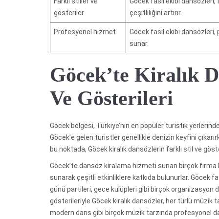
Farklı stiller ve
Göcek fasil ekibi dansözleri, 
gösteriler
çeşitliliğini artırır.
Profesyonel hizmet
Göcek fasil ekibi dansözleri,
sunar.
Göcek’te Kiralık Da
Ve Gösterileri
Göcek bölgesi, Türkiye’nin en popüler turistik yerlerinden
Göcek’e gelen turistler genellikle denizin keyfini çıka
bu noktada, Göcek kiralık dansözlerin farklı stil ve gös
Göcek’te dansöz kiralama hizmeti sunan birçok firma b
sunarak çeşitli etkinliklere katkıda bulunurlar. Göcek 
günü partileri, gece kulüpleri gibi birçok organizasyon 
gösterileriyle Göcek kiralık dansözler, her türlü müzik t
modern dans gibi birçok müzik tarzında profesyonel dan