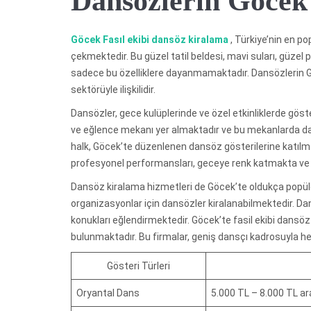
Dansözlerin Göcek’
Göcek Fasıl ekibi dansöz kiralama
, Türkiye’nin en pop
çekmektedir. Bu güzel tatil beldesi, mavi suları, güzel pl
sadece bu özelliklere dayanmamaktadır. Dansözlerin Gö
sektörüyle ilişkilidir.
Dansözler, gece kulüplerinde ve özel etkinliklerde gös
ve eğlence mekanı yer almaktadır ve bu mekanlarda dans
halk, Göcek’te düzenlenen dansöz gösterilerine katılma
profesyonel performansları, geceye renk katmakta ve 
Dansöz kiralama hizmetleri de Göcek’te oldukça popülerd
organizasyonlar için dansözler kiralanabilmektedir. Dan
konukları eğlendirmektedir. Göcek’te fasil ekibi dansö
bulunmaktadır. Bu firmalar, geniş dansçı kadrosuyla h
Gösteri Türleri
Oryantal Dans
5.000 TL – 8.000 TL ar