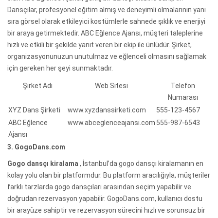
Dansçılar, profesyonel eğitim almış ve deneyimli olmalarının yanı
sıra görsel olarak etkileyici kostümlerle sahnede şıklık ve enerjiyi
bir araya getirmektedir. ABC Eğlence Ajansı, müşteri taleplerine
hızlı ve etkili bir şekilde yanıt veren bir ekip ile ünlüdür. Şirket,
organizasyonunuzun unutulmaz ve eğlenceli olmasını sağlamak
için gereken her şeyi sunmaktadır.
Şirket Adı
Web Sitesi
Telefon
Numarası
XYZ Dans Şirketi
www.xyzdanssirketi.com
555-123-4567
ABC Eğlence
www.abceglenceajansi.com
555-987-6543
Ajansı
3. GogoDans.com
Gogo dansçı kiralama
, İstanbul’da gogo dansçı kiralamanın en
kolay yolu olan bir platformdur. Bu platform aracılığıyla, müşteriler
farklı tarzlarda gogo dansçıları arasından seçim yapabilir ve
doğrudan rezervasyon yapabilir. GogoDans.com, kullanıcı dostu
bir arayüze sahiptir ve rezervasyon sürecini hızlı ve sorunsuz bir