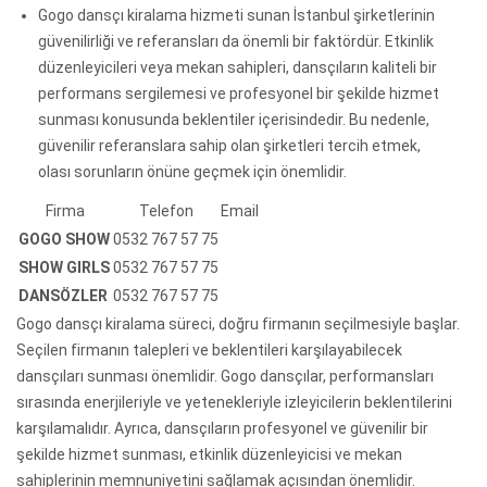
Gogo dansçı kiralama hizmeti sunan İstanbul şirketlerinin
güvenilirliği ve referansları da önemli bir faktördür. Etkinlik
düzenleyicileri veya mekan sahipleri, dansçıların kaliteli bir
performans sergilemesi ve profesyonel bir şekilde hizmet
sunması konusunda beklentiler içerisindedir. Bu nedenle,
güvenilir referanslara sahip olan şirketleri tercih etmek,
olası sorunların önüne geçmek için önemlidir.
Firma
Telefon
Email
GOGO SHOW
0532 767 57 75
SHOW GIRLS
0532 767 57 75
DANSÖZLER
0532 767 57 75
Gogo dansçı kiralama süreci, doğru firmanın seçilmesiyle başlar.
Seçilen firmanın talepleri ve beklentileri karşılayabilecek
dansçıları sunması önemlidir. Gogo dansçılar, performansları
sırasında enerjileriyle ve yetenekleriyle izleyicilerin beklentilerini
karşılamalıdır. Ayrıca, dansçıların profesyonel ve güvenilir bir
şekilde hizmet sunması, etkinlik düzenleyicisi ve mekan
sahiplerinin memnuniyetini sağlamak açısından önemlidir.