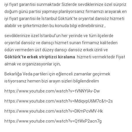
iyi fiyat garantisi sunmaktadır Sizlerde sevdiklerinize özel sürpriz
doğum günü partisi yapmayı planlıyorsanız firmamızı arayarak en
iyi fiyat garantisi ile İstanbul Göktürk’te oryantal dansöz hizmeti
alabilir ve şirketimizden bu konuda bilgi edinebilirsiniz ,
sevdiklerinize özel İstanbul’un her yerinde ve tüm ilçelerde
oryantal dansöz ve dansçı hizmet sunan firmamız kaliteden
ödün vermeden üst düzey dansçı dansöz erkek izinli ve
Göktürk’te erkek striptizci kiralama
hizmeti vermektedir Fiyat
almak ve organizasyonlar için,
Bekarlığa Veda partileri için eğlenceli zamanlar geçirmek
istiyorsanız hemen bizi arayın sizleri bilgilendirelim
https://www.youtube.com/watch?v=tVNNYlAv-Dw
https://www.youtube.com/watch?v=MdiqvpU6M7c&t=2s
https://www.youtube.com/watch?v=DKmPcvMV-Hk
https://www.youtube.com/watch?v=QtWxP2acn7g