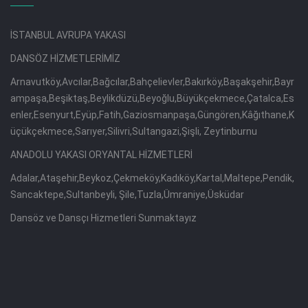
İSTANBUL AVRUPA YAKASI
DANSÖZ HİZMETLERİMİZ
Arnavutköy,Avcılar,Bağcılar,Bahçelievler,Bakırköy,Başakşehir,Bayr
ampaşa,Beşiktaş,Beylikdüzü,Beyoğlu,Büyükçekmece,Çatalca,Es
enler,Esenyurt,Eyüp,Fatih,Gaziosmanpaşa,Güngören,Kâğıthane,K
üçükçekmece,Sarıyer,Silivri,Sultangazi,Şişli, Zeytinburnu
ANADOLU YAKASI ORYANTAL HİZMETLERİ
Adalar,Ataşehir,Beykoz,Çekmeköy,Kadıköy,Kartal,Maltepe,Pendik,
Sancaktepe,Sultanbeyli, Şile,Tuzla,Ümraniye,Üsküdar
Dansöz ve Dansçı Hizmetleri Sunmaktayız