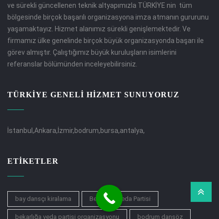
ve sürekli güncellenen teknik altyapımızla TÜRKİYE nin tüm
bölgesinde birçok başarılı organizasyona imza atmanın gururunu
yaşamaktayız. Hizmet alanımız sürekli genişlemektedir. Ve
firmamız ülke genelinde birçok büyük organizasyonda başarı ile
görev almıştır. Çalıştığımız büyük kuruluşların isimlerini
referanslar bölümünden inceleyebilirsiniz.
TÜRKİYE GENELİ HİZMET SUNUYORUZ
İstanbul,Ankara,İzmir,bodrum,bursa,antalya,
ETIKETLER
bay dansçı kiralama
Bekarlığa Veda Partisi
bekarlığa veda partisi organizasyonu
bodrum dansöz