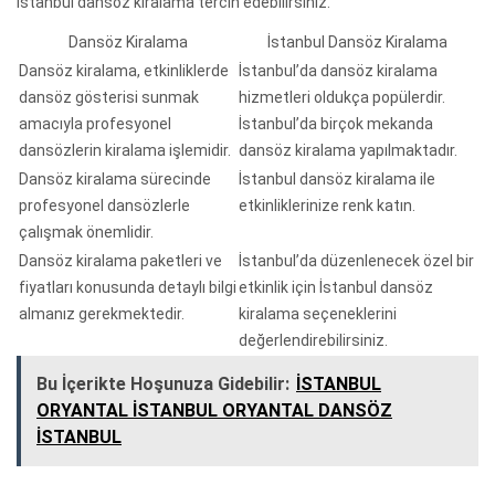
İstanbul dansöz kiralama tercih edebilirsiniz.
Dansöz Kiralama
İstanbul Dansöz Kiralama
Dansöz kiralama, etkinliklerde
İstanbul’da dansöz kiralama
dansöz gösterisi sunmak
hizmetleri oldukça popülerdir.
amacıyla profesyonel
İstanbul’da birçok mekanda
dansözlerin kiralama işlemidir.
dansöz kiralama yapılmaktadır.
Dansöz kiralama sürecinde
İstanbul dansöz kiralama ile
profesyonel dansözlerle
etkinliklerinize renk katın.
çalışmak önemlidir.
Dansöz kiralama paketleri ve
İstanbul’da düzenlenecek özel bir
fiyatları konusunda detaylı bilgi
etkinlik için İstanbul dansöz
almanız gerekmektedir.
kiralama seçeneklerini
değerlendirebilirsiniz.
Bu İçerikte Hoşunuza Gidebilir:
İSTANBUL
ORYANTAL İSTANBUL ORYANTAL DANSÖZ
İSTANBUL