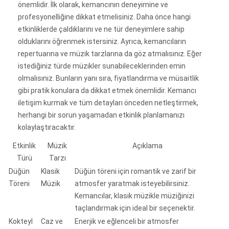
önemlidir. İlk olarak, kemancının deneyimine ve
profesyonelliğine dikkat etmelisiniz. Daha önce hangi
etkinliklerde çaldıklarını ve ne tür deneyimlere sahip
olduklarını öğrenmek istersiniz. Ayrıca, kemancıların
repertuarına ve müzik tarzlarına da göz atmalısınız. Eğer
istediğiniz türde müzikler sunabileceklerinden emin
olmalısınız. Bunların yanı sıra, fiyatlandırma ve müsaitlik
gibi pratik konulara da dikkat etmek önemlidir. Kemancı
iletişim kurmak ve tüm detayları önceden netleştirmek,
herhangi bir sorun yaşamadan etkinlik planlamanızı
kolaylaştıracaktır.
Etkinlik
Müzik
Açıklama
Türü
Tarzı
Düğün
Klasik
Düğün töreni için romantik ve zarif bir
Töreni
Müzik
atmosfer yaratmak isteyebilirsiniz.
Kemancılar, klasik müzikle müziğinizi
taçlandırmak için ideal bir seçenektir.
Kokteyl
Caz ve
Enerjik ve eğlenceli bir atmosfer