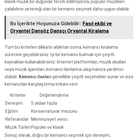
klasik müzik bir düğünde tercih edilmiyorsa, popüler müzikleri
çalabilme yeteneği olan bir kemancı seçmek daha uygun olabilir.
Bu İçerikte Hoşunuza Gidebilir:
Fasıl ekibi ve
Oryantel Dansöz Dansçı Oryantal Kiralama
Tüm bu kriterleri dikkate aldıktan sonra, kemancı kiralama
sürecine geçebilirsiniz. İyi bir kemancı bulmak için çeşitli
kaynakları kullanabilirsiniz. İnternet platformları, müzik okulları
veya müzik ajansları, kemancı ilanlarına ulaşmanıza yardımcı
olabilir.
Kemancı ilanları
genellikle çeşitli seçenekler sunar ve size
kemancıları karşılaştırma imkanı verir.
Kriterler
Değerlendirme
Deneyim
5 yıldan fazla
Eğitim
Konservatuvar mezunu
Referanslar
Memnuniyet verici
Müzik Türleri
Popüler ve klasik
Sonuç olarak, doğru bir kemancı seçmek için deneyim,