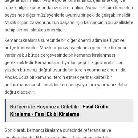
değerlendirilmelidir. Profesyonel bir kemancı, çalma tekniği ve
müzik bilgisi konusunda uzman olmalıdır. Ayrıca, iletişim becerileri
sayesinde diğer müzisyenlerle uyumlu bir şekilde çalışabilmelidir.
Müzik organizasyonunuzun başarısı için kemancının bu özelliklere
sahip olması oldukça önemlidir.
Kemancı kiralama sürecinde bir diğer önemli adım ise fiyat ve
bütçe konusudur. Müzik organizasyonlarının genellikle bütçesi
vardır ve bu bütçe çerçevesinde bir kemancı kiralanması
gerekmektedir. Kemancıların fiyatları çeşitlilik gösterebilir, bu
yüzden bütçeniz doğrultusunda bir tercih yapmanız önemlidir.
Ancak, ucuz bir kemancı tercih etmek yerine, kaliteli bir
performans sunabilecek bir kemancıya yatırım yapmanız daha
doğru olacaktır.
Bu İçerikte Hoşunuza Gidebilir:
Fasıl Grubu
Kiralama - Fasıl Ekibi Kiralama
Son olarak, kemancı kiralama sürecinde referanslar ve
incelemeler de dikkate alınmalıdır. Daha önce çalıştığı