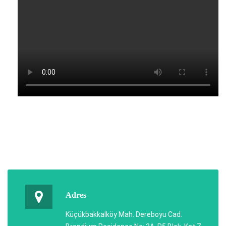
Adres
Küçükbakkalköy Mah. Dereboyu Cad.