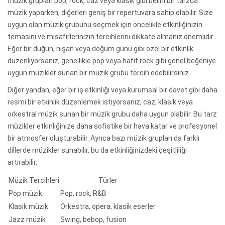
müzik grupları pop, rock, caz veya klasik gibi belirli bir tarzda
müzik yaparken, diğerleri geniş bir repertuvara sahip olabilir. Size
uygun olan müzik grubunu seçmek için öncelikle etkinliğinizin
temasını ve misafirlerinizin tercihlerini dikkate almanız önemlidir.
Eğer bir düğün, nişan veya doğum günü gibi özel bir etkinlik
düzenliyorsanız, genellikle pop veya hafif rock gibi genel beğeniye
uygun müzikler sunan bir müzik grubu tercih edebilirsiniz.
Diğer yandan, eğer bir iş etkinliği veya kurumsal bir davet gibi daha
resmi bir etkinlik düzenlemek istiyorsanız, caz, klasik veya
orkestral müzik sunan bir müzik grubu daha uygun olabilir. Bu tarz
müzikler etkinliğinize daha sofistike bir hava katar ve profesyonel
bir atmosfer oluşturabilir. Ayrıca bazı müzik grupları da farklı
dillerde müzikler sunabilir, bu da etkinliğinizdeki çeşitliliği
artırabilir.
Müzik Tercihleri
Türler
Pop müzik
Pop, rock, R&B
Klasik müzik
Orkestra, opera, klasik eserler
Jazz müzik
Swing, bebop, fusion