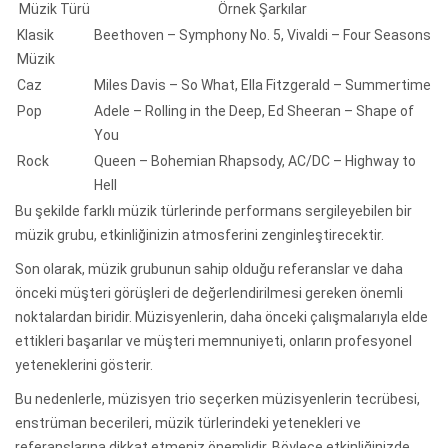
Müzik Türü
Örnek Şarkılar
Klasik
Beethoven – Symphony No. 5, Vivaldi – Four Seasons
Müzik
Caz
Miles Davis – So What, Ella Fitzgerald – Summertime
Pop
Adele – Rolling in the Deep, Ed Sheeran – Shape of
You
Rock
Queen – Bohemian Rhapsody, AC/DC – Highway to
Hell
Bu şekilde farklı müzik türlerinde performans sergileyebilen bir
müzik grubu, etkinliğinizin atmosferini zenginleştirecektir.
Son olarak, müzik grubunun sahip olduğu referanslar ve daha
önceki müşteri görüşleri de değerlendirilmesi gereken önemli
noktalardan biridir. Müzisyenlerin, daha önceki çalışmalarıyla elde
ettikleri başarılar ve müşteri memnuniyeti, onların profesyonel
yeteneklerini gösterir.
Bu nedenlerle, müzisyen trio seçerken müzisyenlerin tecrübesi,
enstrüman becerileri, müzik türlerindeki yetenekleri ve
referanslarına dikkat etmeniz önemlidir. Böylece etkinliğinizde