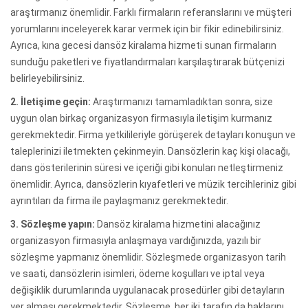
araştırmanız önemlidir. Farklı firmaların referanslarını ve müşteri
yorumlarını inceleyerek karar vermek için bir fikir edinebilirsiniz.
Ayrıca, kına gecesi dansöz kiralama hizmeti sunan firmaların
sunduğu paketleri ve fiyatlandırmaları karşılaştırarak bütçenizi
belirleyebilirsiniz.
2. İletişime geçin:
Araştırmanızı tamamladıktan sonra, size
uygun olan birkaç organizasyon firmasıyla iletişim kurmanız
gerekmektedir. Firma yetkilileriyle görüşerek detayları konuşun ve
taleplerinizi iletmekten çekinmeyin. Dansözlerin kaç kişi olacağı,
dans gösterilerinin süresi ve içeriği gibi konuları netleştirmeniz
önemlidir. Ayrıca, dansözlerin kıyafetleri ve müzik tercihleriniz gibi
ayrıntıları da firma ile paylaşmanız gerekmektedir.
3. Sözleşme yapın:
Dansöz kiralama hizmetini alacağınız
organizasyon firmasıyla anlaşmaya vardığınızda, yazılı bir
sözleşme yapmanız önemlidir. Sözleşmede organizasyon tarih
ve saati, dansözlerin isimleri, ödeme koşulları ve iptal veya
değişiklik durumlarında uygulanacak prosedürler gibi detayların
yer alması gerekmektedir. Sözleşme, her iki tarafın da haklarını