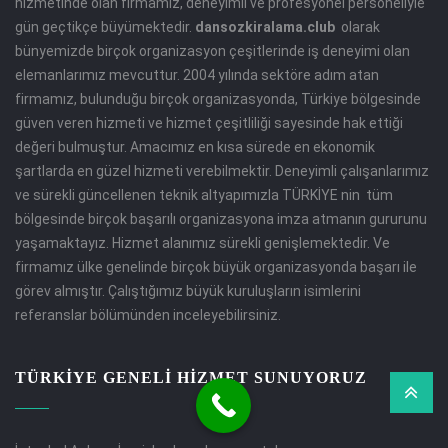
hizmetinde olan firmamız, deneyimli ve profesyonel personeliyle
gün geçtikçe büyümektedir.
dansozkiralama.club
olarak
bünyemizde birçok organizasyon çeşitlerinde iş deneyimi olan
elemanlarımız mevcuttur. 2004 yılında sektöre adım atan
firmamız, bulunduğu birçok organizasyonda, Türkiye bölgesinde
güven veren hizmeti ve hizmet çeşitliliği sayesinde hak ettiği
değeri bulmuştur. Amacımız en kısa sürede en ekonomik
şartlarda en güzel hizmeti verebilmektir. Deneyimli çalışanlarımız
ve sürekli güncellenen teknik altyapımızla TÜRKİYE nin tüm
bölgesinde birçok başarılı organizasyona imza atmanın gururunu
yaşamaktayız. Hizmet alanımız sürekli genişlemektedir. Ve
firmamız ülke genelinde birçok büyük organizasyonda başarı ile
görev almıştır. Çalıştığımız büyük kuruluşların isimlerini
referanslar bölümünden inceleyebilirsiniz.
TÜRKİYE GENELİ HİZMET SUNUYORUZ