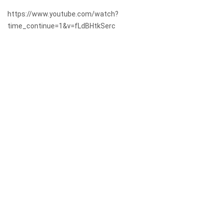
https://www.youtube.com/watch?
time_continue=1&v=fLdBHtkSerc