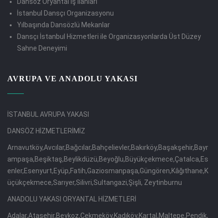
Dansöz Oryantal İş İlanları
İstanbul Dansçı Organizasyonu
Yılbaşında Dansözlü Mekanlar
Dansçı İstanbul Hizmetleri ile Organizasyonlarda Üst Düzey
Sahne Deneyimi
AVRUPA VE ANADOLU YAKASI
İSTANBUL AVRUPA YAKASI
DANSÖZ HİZMETLERİMİZ
Arnavutköy,Avcılar,Bağcılar,Bahçelievler,Bakırköy,Başakşehir,Bayr
ampaşa,Beşiktaş,Beylikdüzü,Beyoğlu,Büyükçekmece,Çatalca,Es
enler,Esenyurt,Eyüp,Fatih,Gaziosmanpaşa,Güngören,Kâğıthane,K
üçükçekmece,Sarıyer,Silivri,Sultangazi,Şişli, Zeytinburnu
ANADOLU YAKASI ORYANTAL HİZMETLERİ
Adalar,Ataşehir,Beykoz,Çekmeköy,Kadıköy,Kartal,Maltepe,Pendik,