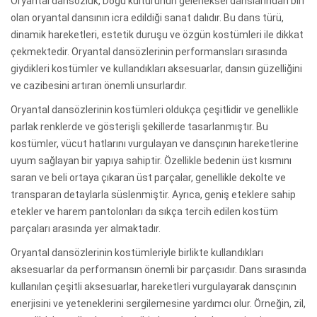
Oryantal dansözlük, Doğu kültürünün geleneksel danslarından biri
olan oryantal dansının icra edildiği sanat dalıdır. Bu dans türü,
dinamik hareketleri, estetik duruşu ve özgün kostümleri ile dikkat
çekmektedir. Oryantal dansözlerinin performansları sırasında
giydikleri kostümler ve kullandıkları aksesuarlar, dansın güzelliğini
ve cazibesini artıran önemli unsurlardır.
Oryantal dansözlerinin kostümleri oldukça çeşitlidir ve genellikle
parlak renklerde ve gösterişli şekillerde tasarlanmıştır. Bu
kostümler, vücut hatlarını vurgulayan ve dansçının hareketlerine
uyum sağlayan bir yapıya sahiptir. Özellikle bedenin üst kısmını
saran ve beli ortaya çıkaran üst parçalar, genellikle dekolte ve
transparan detaylarla süslenmiştir. Ayrıca, geniş eteklere sahip
etekler ve harem pantolonları da sıkça tercih edilen kostüm
parçaları arasında yer almaktadır.
Oryantal dansözlerinin kostümleriyle birlikte kullandıkları
aksesuarlar da performansın önemli bir parçasıdır. Dans sırasında
kullanılan çeşitli aksesuarlar, hareketleri vurgulayarak dansçının
enerjisini ve yeteneklerini sergilemesine yardımcı olur. Örneğin, zil,