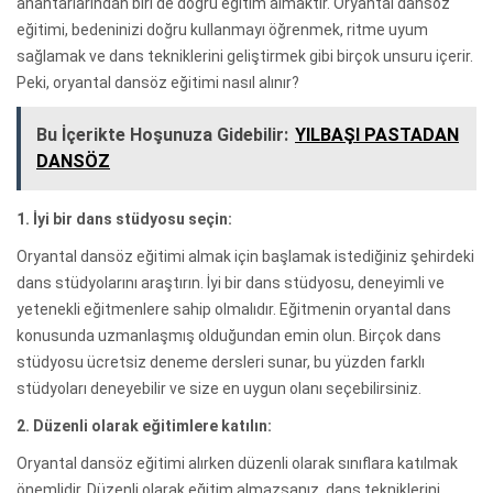
anahtarlarından biri de doğru eğitim almaktır. Oryantal dansöz
eğitimi, bedeninizi doğru kullanmayı öğrenmek, ritme uyum
sağlamak ve dans tekniklerini geliştirmek gibi birçok unsuru içerir.
Peki, oryantal dansöz eğitimi nasıl alınır?
Bu İçerikte Hoşunuza Gidebilir:
YILBAŞI PASTADAN
DANSÖZ
1. İyi bir dans stüdyosu seçin:
Oryantal dansöz eğitimi almak için başlamak istediğiniz şehirdeki
dans stüdyolarını araştırın. İyi bir dans stüdyosu, deneyimli ve
yetenekli eğitmenlere sahip olmalıdır. Eğitmenin oryantal dans
konusunda uzmanlaşmış olduğundan emin olun. Birçok dans
stüdyosu ücretsiz deneme dersleri sunar, bu yüzden farklı
stüdyoları deneyebilir ve size en uygun olanı seçebilirsiniz.
2. Düzenli olarak eğitimlere katılın:
Oryantal dansöz eğitimi alırken düzenli olarak sınıflara katılmak
önemlidir. Düzenli olarak eğitim almazsanız, dans tekniklerini