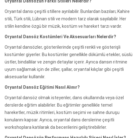
Oryantal Dansözün Farklı Stilleri Nelerdir?
Oryantal dansı çeşitli stillere ayrılabilir. Bunlardan bazıları; Kahire
stili, Türk stili, Lübnan stili ve modern tarz olarak sayılabilir. Her
stilin kendine özgü bir müzik, kostüm ve hareket tarzı vardır.
Oryantal Dansöz Kostümleri Ve Aksesuarları Nelerdir?
Oryantal dansözler, gösterilerinde çeşitli renkli ve gösterişli
kostümler giyerler. Bu kostümler genellikle dökümlü etekler, süslü
üstler, bindallılar ve zengin detaylar içerir. Ayrıca dansın ritmine
uyum sağlamak için de ziller, şallar, oryantal kılıçlar gibi çeşitli
aksesuarlar kullanılır.
Oryantal Dansöz Eğitimi Nasıl Alınır?
Oryantal dansöz olmak isteyenler, dans okullarında veya özel
derslerde eğitim alabilirler. Bu eğitimler genellikle temel
hareketler, müzik ritimleri, kostüm seçimi ve sahne duruşu
konularını kapsar. Ayrıca, oryantal dans derslerine çeşitli
workshoplara katılarak da becerilerini geliştirebilirler.
Oryantal Dansözün Performans Hazırlığı Süreci Nasıl İşler?