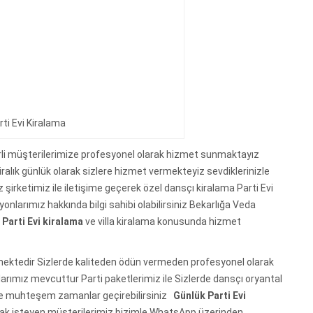
arti Evi Kiralama
li müşterilerimize profesyonel olarak hizmet sunmaktayız
iralık günlük olarak sizlere hizmet vermekteyiz sevdiklerinizle
şirketimiz ile iletişime geçerek özel dansçı kiralama Parti Evi
nlarımız hakkında bilgi sahibi olabilirsiniz Bekarlığa Veda
n
Parti Evi kiralama
ve villa kiralama konusunda hizmet
işmektedir Sizlerde kaliteden ödün vermeden profesyonel olarak
rımız mevcuttur Parti paketlerimiz ile Sizlerde dansçı oryantal
izde muhteşem zamanlar geçirebilirsiniz
Günlük Parti Evi
lmak isteyen müşterilerimiz bizimle WhatsApp üzerinden