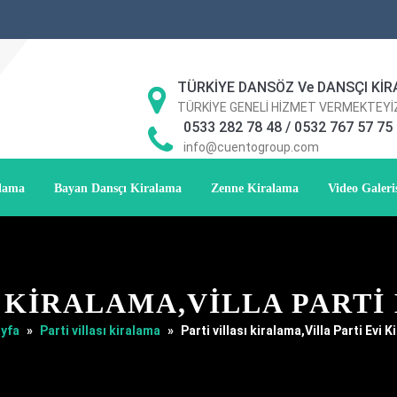
TÜRKİYE DANSÖZ Ve DANSÇI KİR
TÜRKİYE GENELİ HİZMET VERMEKTEYİ
0533 282 78 48 / 0532 767 57 75
info@cuentogroup.com
alama
Bayan Dansçı Kiralama
Zenne Kiralama
Video Galeri
I KIRALAMA,VILLA PARTI
yfa
»
Parti villası kiralama
»
Parti villası kiralama,Villa Parti Evi 