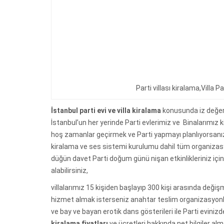
Parti villası kiralama,Villa P
İstanbul parti evi ve villa kiralama
konusunda iz değer
İstanbul’un her yerinde Parti evlerimiz ve Binalarımız k
hoş zamanlar geçirmek ve Parti yapmayı planlıyorsanız 
kiralama ve ses sistemi kurulumu dahil tüm organizasyo
düğün davet Parti doğum günü nişan etkinlikleriniz içi
alabilirsiniz,
villalarımız 15 kişiden başlayıp 300 kişi arasında değ
hizmet almak isterseniz anahtar teslim organizasyonla
ve bay ve bayan erotik dans gösterileri ile Parti evin
kiralama fiyatları
ve ücretleri hakkında net bilgiler a