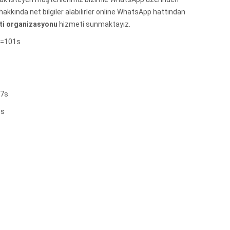
hakkında net bilgiler alabilirler online WhatsApp hattından
rti organizasyonu
hizmeti sunmaktayız.
t=101s
=7s
5s