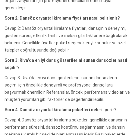
organizasyonlar için profesyonel dansçıların sunumuyla
gerçekleşir.
Soru 2: Dansöz oryantal kiralama fiyatları nasıl belirlenir?
Cevap 2: Dansöz oryantal kiralama fiyatları, dansçının deneyimi,
gösteri süresi, etkinlik tarihi ve mekan gibi faktörlere bağlı olarak
belirlenir. Genellikle fiyatlar paket seçenekleriyle sunulur ve özel
talepler doğrultusunda değişebilir.
Soru 3: Riva’da en iyi dans gösterilerini sunan dansözler nasıl
seçilir?
Cevap 3: Riva’da en iyi dans gösterilerini sunan dansözlerin
seçimi için öncelikle deneyimli ve profesyonel dansçılara
başvurmak önemlidir. Referanslar, önceki performans videoları ve
müşteri yorumları gibi faktörler de değerlendirilebilir.
Soru 4: Dansöz oryantal kiralama paketleri neleri içerir?
Cevap 4: Dansöz oryantal kiralama paketleri genellikle dansçının
performans süresini, dansöz kostümü sağlanmasını ve dansın
mekana uyumlu bir şekilde planlanmasını içerir. Bazı paketlerde