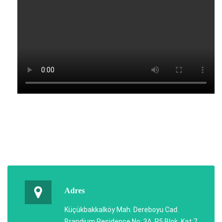
Adres
Küçükbakkalköy Mah. Dereboyu Cad.
Brandium Residence No: 3A, R5 Blok, Kat:7