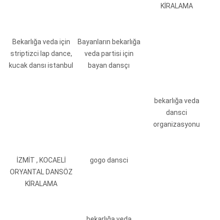
KİRALAMA
Bekarlığa veda için
Bayanların bekarlığa
striptizci lap dance,
veda partisi için
kucak dansı istanbul
bayan dansçı
bekarlığa veda
dansci
organizasyonu
İZMİT , KOCAELİ
gogo dansci
ORYANTAL DANSÖZ
KİRALAMA
bekarlığa veda