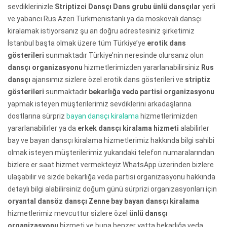
sevdiklerinizle
Striptizci Dansçı Dans grubu ünlü dansçılar
yerli
ve yabancı Rus Azeri Türkmenistanlı ya da moskovalı dansçı
kiralamak istiyorsanız şu an doğru adrestesiniz şirketimiz
İstanbul başta olmak üzere tüm Türkiye’ye
erotik dans
gösterileri
sunmaktadır Türkiye’nin neresinde olursanız olun
dansçı organizasyonu
hizmetlerimizden yararlanabilirsiniz
Rus
dansçı
ajansımız sizlere özel erotik dans gösterileri ve
striptiz
gösterileri
sunmaktadır
bekarlığa veda partisi organizasyonu
yapmak isteyen müşterilerimiz sevdiklerini arkadaşlarına
dostlarına sürpriz
bayan dansçı kiralama
hizmetlerimizden
yararlanabilirler ya da
erkek dansçı kiralama hizmeti
alabilirler
bay ve bayan dansçı kiralama hizmetlerimiz hakkında bilgi sahibi
olmak isteyen müşterilerimiz yukarıdaki telefon numaralarından
bizlere er saat hizmet vermekteyiz WhatsApp üzerinden bizlere
ulaşabilir ve sizde bekarlığa veda partisi organizasyonu hakkında
detaylı bilgi alabilirsiniz doğum günü sürprizi organizasyonları için
oryantal dansöz dansçı Zenne bay bayan dansçı kiralama
hizmetlerimiz mevcuttur sizlere özel
ünlü dansçı
organizasyonu
hizmeti ve buna benzer yatta bekarlığa veda