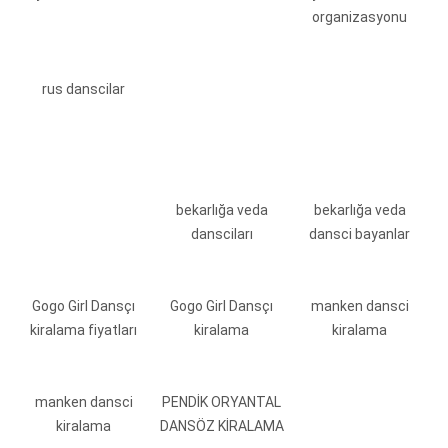
organizasyonu
rus danscilar
bekarlığa veda
bekarlığa veda
dansciları
dansci bayanlar
Gogo Girl Dansçı
Gogo Girl Dansçı
manken dansci
kiralama fiyatları
kiralama
kiralama
manken dansci
PENDİK ORYANTAL
kiralama
DANSÖZ KİRALAMA