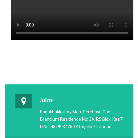
Adres
Küçükbakkalköy Mah. Dereboyu Cad.
Brandium Residence No: 3A, R5 Blok, Kat:7
D.No: 48 PK:34750 Ataşehir / İstanbul