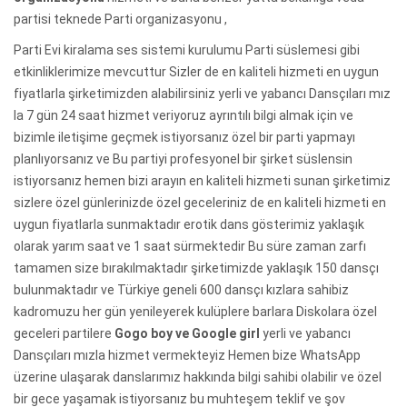
partisi teknede Parti organizasyonu ,
Parti Evi kiralama ses sistemi kurulumu Parti süslemesi gibi
etkinliklerimize mevcuttur Sizler de en kaliteli hizmeti en uygun
fiyatlarla şirketimizden alabilirsiniz yerli ve yabancı Dansçıları mız
la 7 gün 24 saat hizmet veriyoruz ayrıntılı bilgi almak için ve
bizimle iletişime geçmek istiyorsanız özel bir parti yapmayı
planlıyorsanız ve Bu partiyi profesyonel bir şirket süslensin
istiyorsanız hemen bizi arayın en kaliteli hizmeti sunan şirketimiz
sizlere özel günlerinizde özel geceleriniz de en kaliteli hizmeti en
uygun fiyatlarla sunmaktadır erotik dans gösterimiz yaklaşık
olarak yarım saat ve 1 saat sürmektedir Bu süre zaman zarfı
tamamen size bırakılmaktadır şirketimizde yaklaşık 150 dansçı
bulunmaktadır ve Türkiye geneli 600 dansçı kızlara sahibiz
kadromuzu her gün yenileyerek kulüplere barlara Diskolara özel
geceleri partilere
Gogo boy ve Google girl
yerli ve yabancı
Dansçıları mızla hizmet vermekteyiz Hemen bize WhatsApp
üzerine ulaşarak danslarımız hakkında bilgi sahibi olabilir ve özel
bir gece yaşamak istiyorsanız bu muhteşem teklif ve şov