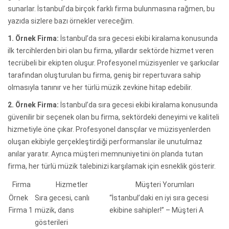
sunarlar. İstanbul’da birçok farklı firma bulunmasına rağmen, bu
yazıda sizlere bazı örnekler vereceğim.
1. Örnek Firma:
İstanbul’da sıra gecesi ekibi kiralama konusunda
ilk tercihlerden biri olan bu firma, yıllardır sektörde hizmet veren
tecrübeli bir ekipten oluşur. Profesyonel müzisyenler ve şarkıcılar
tarafından oluşturulan bu firma, geniş bir repertuvara sahip
olmasıyla tanınır ve her türlü müzik zevkine hitap edebilir.
2. Örnek Firma:
İstanbul’da sıra gecesi ekibi kiralama konusunda
güvenilir bir seçenek olan bu firma, sektördeki deneyimi ve kaliteli
hizmetiyle öne çıkar. Profesyonel dansçılar ve müzisyenlerden
oluşan ekibiyle gerçekleştirdiği performanslar ile unutulmaz
anılar yaratır. Ayrıca müşteri memnuniyetini ön planda tutan
firma, her türlü müzik talebinizi karşılamak için esneklik gösterir.
Firma
Hizmetler
Müşteri Yorumları
Örnek
Sıra gecesi, canlı
“İstanbul’daki en iyi sıra gecesi
Firma 1
müzik, dans
ekibine sahipler!” – Müşteri A
gösterileri