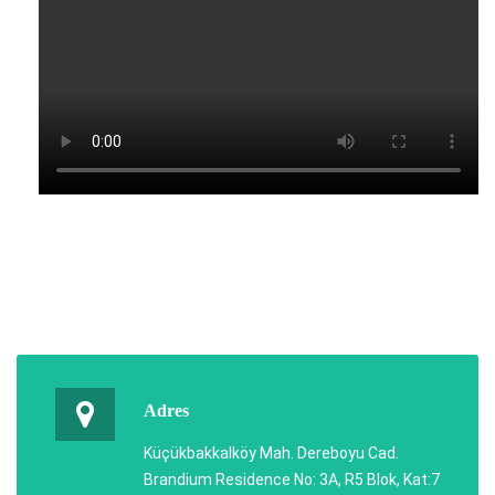
Adres
Küçükbakkalköy Mah. Dereboyu Cad.
Brandium Residence No: 3A, R5 Blok, Kat:7