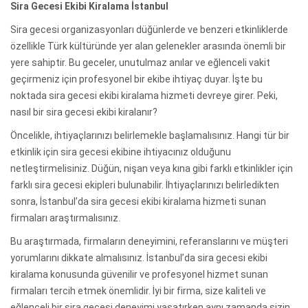
Sira Gecesi Ekibi Kiralama İstanbul
Sira gecesi organizasyonları düğünlerde ve benzeri etkinliklerde
özellikle Türk kültüründe yer alan gelenekler arasında önemli bir
yere sahiptir. Bu geceler, unutulmaz anılar ve eğlenceli vakit
geçirmeniz için profesyonel bir ekibe ihtiyaç duyar. İşte bu
noktada sira gecesi ekibi kiralama hizmeti devreye girer. Peki,
nasıl bir sira gecesi ekibi kiralanır?
Öncelikle, ihtiyaçlarınızı belirlemekle başlamalısınız. Hangi tür bir
etkinlik için sira gecesi ekibine ihtiyacınız olduğunu
netleştirmelisiniz. Düğün, nişan veya kına gibi farklı etkinlikler için
farklı sira gecesi ekipleri bulunabilir. İhtiyaçlarınızı belirledikten
sonra, İstanbul’da sira gecesi ekibi kiralama hizmeti sunan
firmaları araştırmalısınız.
Bu araştırmada, firmaların deneyimini, referanslarını ve müşteri
yorumlarını dikkate almalısınız. İstanbul’da sira gecesi ekibi
kiralama konusunda güvenilir ve profesyonel hizmet sunan
firmaları tercih etmek önemlidir. İyi bir firma, size kaliteli ve
eğlenceli bir sira gecesi deneyimi yaşatırken aynı zamanda sizin