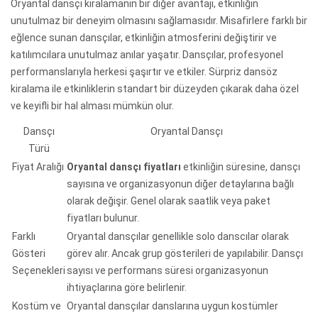
Oryantal dansçı kiralamanın bir diğer avantajı, etkinliğin
unutulmaz bir deneyim olmasını sağlamasıdır. Misafirlere farklı bir
eğlence sunan dansçılar, etkinliğin atmosferini değiştirir ve
katılımcılara unutulmaz anılar yaşatır. Dansçılar, profesyonel
performanslarıyla herkesi şaşırtır ve etkiler. Sürpriz dansöz
kiralama ile etkinliklerin standart bir düzeyden çıkarak daha özel
ve keyifli bir hal alması mümkün olur.
Dansçı
Oryantal Dansçı
Türü
Fiyat Aralığı
Oryantal dansçı fiyatları
etkinliğin süresine, dansçı
sayısına ve organizasyonun diğer detaylarına bağlı
olarak değişir. Genel olarak saatlik veya paket
fiyatları bulunur.
Farklı
Oryantal dansçılar genellikle solo danscılar olarak
Gösteri
görev alır. Ancak grup gösterileri de yapılabilir. Dansçı
Seçenekleri
sayısı ve performans süresi organizasyonun
ihtiyaçlarına göre belirlenir.
Kostüm ve
Oryantal dansçılar danslarına uygun kostümler