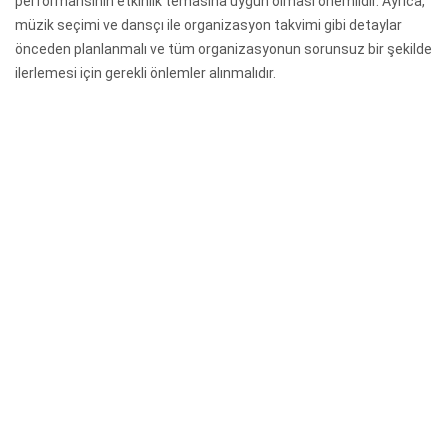
performansının etkinlik temasına uygun olması önemlidir. Ayrıca,
müzik seçimi ve dansçı ile organizasyon takvimi gibi detaylar
önceden planlanmalı ve tüm organizasyonun sorunsuz bir şekilde
ilerlemesi için gerekli önlemler alınmalıdır.