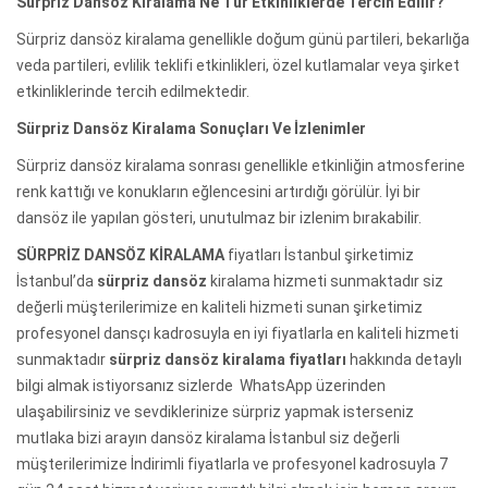
Sürpriz Dansöz Kiralama Ne Tür Etkinliklerde Tercih Edilir?
Sürpriz dansöz kiralama genellikle doğum günü partileri, bekarlığa
veda partileri, evlilik teklifi etkinlikleri, özel kutlamalar veya şirket
etkinliklerinde tercih edilmektedir.
Sürpriz Dansöz Kiralama Sonuçları Ve İzlenimler
Sürpriz dansöz kiralama sonrası genellikle etkinliğin atmosferine
renk kattığı ve konukların eğlencesini artırdığı görülür. İyi bir
dansöz ile yapılan gösteri, unutulmaz bir izlenim bırakabilir.
SÜRPRİZ DANSÖZ KİRALAMA
fiyatları İstanbul şirketimiz
İstanbul’da
sürpriz dansöz
kiralama hizmeti sunmaktadır siz
değerli müşterilerimize en kaliteli hizmeti sunan şirketimiz
profesyonel dansçı kadrosuyla en iyi fiyatlarla en kaliteli hizmeti
sunmaktadır
sürpriz dansöz kiralama fiyatları
hakkında detaylı
bilgi almak istiyorsanız sizlerde WhatsApp üzerinden
ulaşabilirsiniz ve sevdiklerinize sürpriz yapmak isterseniz
mutlaka bizi arayın dansöz kiralama İstanbul siz değerli
müşterilerimize İndirimli fiyatlarla ve profesyonel kadrosuyla 7