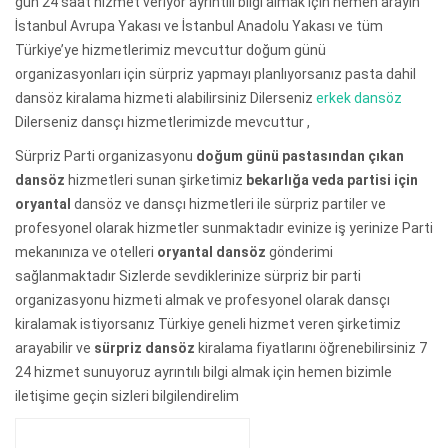
gün 24 saat hizmet veriyor ayrıntılı bilgi almak için hemen arayın
İstanbul Avrupa Yakası ve İstanbul Anadolu Yakası ve tüm
Türkiye’ye hizmetlerimiz mevcuttur doğum günü
organizasyonları için sürpriz yapmayı planlıyorsanız pasta dahil
dansöz kiralama hizmeti alabilirsiniz Dilerseniz
erkek dansöz
Dilerseniz dansçı hizmetlerimizde mevcuttur ,
Sürpriz Parti organizasyonu
doğum günü pastasından çıkan
dansöz
hizmetleri sunan şirketimiz
bekarlığa veda partisi için
oryantal
dansöz ve dansçı hizmetleri ile sürpriz partiler ve
profesyonel olarak hizmetler sunmaktadır evinize iş yerinize Parti
mekanınıza ve otelleri
oryantal dansöz
gönderimi
sağlanmaktadır Sizlerde sevdiklerinize sürpriz bir parti
organizasyonu hizmeti almak ve profesyonel olarak dansçı
kiralamak istiyorsanız Türkiye geneli hizmet veren şirketimiz
arayabilir ve
sürpriz dansöz
kiralama fiyatlarını öğrenebilirsiniz 7
24 hizmet sunuyoruz ayrıntılı bilgi almak için hemen bizimle
iletişime geçin sizleri bilgilendirelim