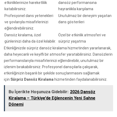
etkinliklerinize hareketlilik
dansöz performansına
katabilirsiniz.
hayranlıkla karşılama
Profesyonel dans yetenekleri
Unutulmaz bir deneyim yaşatan
ve şovlarıyla misafirlerinizi
dans gösterileri
eğlendirebilirsiniz.
Dansöz kiralama, özel
Özel bir etkinlik atmosferi ve
günlerinizi daha da özel kılabilir.
sürpriz yaşatma
Etkinliğinizde sürpriz dansöz kiralama hizmetinden yararlanarak,
daha heyecanlı ve keyifli bir atmosfer yaratabilirsiniz. Dansözlerin
performanslarıyla misafirlerinizi eğlendirebilir, unutulmaz bir
izlenim bırakabilirsiniz. Profesyonel dansçılarla çalışarak,
etkinliğinizin başarılı bir şekilde sonuçlanmasını sağlamak
için
Sürpriz Dansöz Kiralama
hizmetinden faydalanabilirsiniz.
Bu İçerikte Hoşunuza Gidebilir:
2026 Dansöz
Kiralama – Türkiye’de Eğlencenin Yeni Sahne
Dönemi