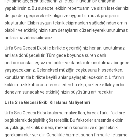
iletişime geçerek taleplerinizi iletebilir, uygun bir anlaşma
yapabilirsiniz. Bu süreçte, ekibin repertuarını ve sizin isteklerinizi
de gözden geçirerek etkinliğinize uygun bir müzik programı
oluşturulur. Ekibin uygun teknik ekipmanları sağladığından emin
olabilir ve etkinliğinizin tüm detaylarını düzenleyerek unutulmaz
anılara hazırlanabilirsiniz.
Urfa Sıra Gecesi Ekibi ile birlikte geçirdiğiniz her an, unutulmaz
anılara dönüşecektir. Tüm gece boyunca süren canlı
performanslar, eşsiz melodiler ve danslar ile unutulmaz bir gece
yaşayacaksınız. Geleneksel müziğin coşkusunu hissederken,
konuklarınızla birlikte keyifli anlar paylaşabileceksiniz. Urfa’nın
köklü müzik kültürünü temsil eden bu ekip, sizlere etkileyici bir
deneyim sunacak ve etkinliğinizin büyüsünü artıracaktır.
Urfa Sıra Gecesi Ekibi Kiralama Maliyetleri
Urfa Sıra Gecesi Ekibi kiralama maliyetleri, birçok farklı faktöre
bağlı olarak değişiklik gösterebilir. Bu faktörler arasında ekibin
büyüklüğü, etkinlik süresi, mekanın konumu ve diğer teknik
gereksinimler yer alır. Genellikle hizmet sunan firma ile iletişime