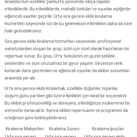
Anadolu’nun özellikle Şanlıurfa yöresinde sıkça yapılan
etkinliklerdir. Bu etkinliklerde, mahalli türküler ve oyunlar eşliğinde
eğlenceli saatler geçirilir. Urfa sıra gecesi ekibi kiralama
hizmetleri sayesinde siz de bu geleneksel etkinlikleri daha da özel
hale getirebilirsiniz.
Sıra gecesi ekibi kiralama hizmetleri sayesinde, profesyonel
sanatçılardan oluşan bir grup, sizin için özel olarak hazırlanan bir
repertuar sunar. Bu grup, Urfa türkülerini en güzel şekilde
seslendirir ve size unutulmaz bir gece yaşatır. Gecenize renk
katacak dans gösterileri ve eğlenceli oyunlar da ekibin sunumları
arasında yer alır.
Urfa sıra gecesi ekibi kiralamak, özellikle düğünler, nişanlar,
doğum günü partileri gibi özel etkinlikler için ideal bir seçenektir.
Bu ekibin profesyonelliği ve deneyimi, etkinliğinize mükemmel bir
atmosfer katacaktır. Ayrıca ekibin repertuarını ve programını da
isteğinize göre belirleyebilirsiniz.
Kiralama Maliyetleri
Kiralama Süreci
Kiralama İpuçları
Urfa sıra gecesi
Urfa sıra gecesi
Urfa sıra gecesi ekibi