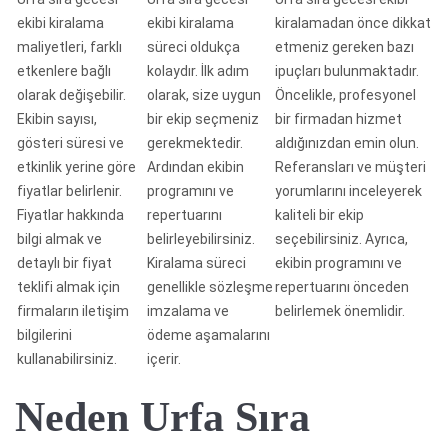
ekibi kiralama
ekibi kiralama
kiralamadan önce dikkat
maliyetleri, farklı
süreci oldukça
etmeniz gereken bazı
etkenlere bağlı
kolaydır. İlk adım
ipuçları bulunmaktadır.
olarak değişebilir.
olarak, size uygun
Öncelikle, profesyonel
Ekibin sayısı,
bir ekip seçmeniz
bir firmadan hizmet
gösteri süresi ve
gerekmektedir.
aldığınızdan emin olun.
etkinlik yerine göre
Ardından ekibin
Referansları ve müşteri
fiyatlar belirlenir.
programını ve
yorumlarını inceleyerek
Fiyatlar hakkında
repertuarını
kaliteli bir ekip
bilgi almak ve
belirleyebilirsiniz.
seçebilirsiniz. Ayrıca,
detaylı bir fiyat
Kiralama süreci
ekibin programını ve
teklifi almak için
genellikle sözleşme
repertuarını önceden
firmaların iletişim
imzalama ve
belirlemek önemlidir.
bilgilerini
ödeme aşamalarını
kullanabilirsiniz.
içerir.
Neden Urfa Sıra