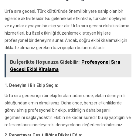
Urfa sıra gecesi, Türk kültüründe önemli bir yere sahip olan bir
eğlence aktivitesidir. Bu geleneksel etkinlikte, türküler söyleyen
ve oyunlar oynayan bir ekip yer alır. Urfa sıra gecesi ekibi kiralama
hizmetleri, bu özel etkinliği düzenlemek isteyen kişilere
profesyonel bir deneyim sunar. Ancak, doğru ekibi kiralamak için
dikkate almanız gereken bazı ipuçları bulunmaktadır.
Bu İçerikte Hoşunuza Gidebilir:
Profesyonel Sıra
Gecesi Ekibi Kiralama
1. Deneyimli Bir Ekip Seçin:
Urfa sıra gecesi için bir ekip kiralamadan önce, ekibin deneyimli
olduğundan emin olmalısınız. Daha önce, benzer etkinliklerde
görev almış profesyonel bir ekip, etkinliğin daha başarılı
geçmesini sağlayacaktır. Ekibin ne kadar süredir bu işi yaptığını ve
referanslarını inceleyerek, deneyimlerini değerlendirebilirsiniz.
2. Repertuvar Çeşitliliğine Dikkat Edin: