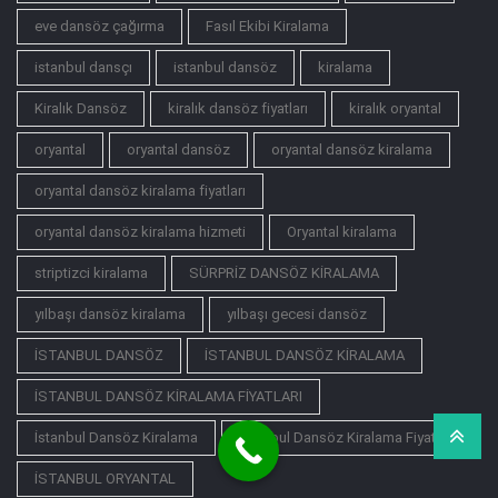
eve dansöz çağırma
Fasıl Ekibi Kiralama
istanbul dansçı
istanbul dansöz
kiralama
Kiralık Dansöz
kiralık dansöz fiyatları
kiralık oryantal
oryantal
oryantal dansöz
oryantal dansöz kiralama
oryantal dansöz kiralama fiyatları
oryantal dansöz kiralama hizmeti
Oryantal kiralama
striptizci kiralama
SÜRPRİZ DANSÖZ KİRALAMA
yılbaşı dansöz kiralama
yılbaşı gecesi dansöz
İSTANBUL DANSÖZ
İSTANBUL DANSÖZ KİRALAMA
İSTANBUL DANSÖZ KİRALAMA FİYATLARI
İstanbul Dansöz Kiralama
İstanbul Dansöz Kiralama Fiyatları
İSTANBUL ORYANTAL