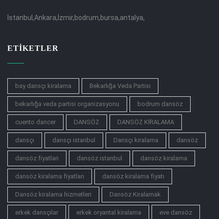
İstanbul,Ankara,İzmir,bodrum,bursa,antalya,
ETIKETLER
bay dansçı kiralama
Bekarlığa Veda Partisi
bekarlığa veda partisi organizasyonu
bodrum dansöz
cuento dancer
DANSÖZ
DANSÖZ KİRALAMA
dansçı
dansçı istanbul
Dansçı kiralama
dansöz
dansöz fiyatları
dansöz istanbul
dansöz kiralama
dansöz kiralama fiyatları
dansöz kiralama fiyatı
Dansöz kiralama hizmetleri
Dansöz Kiralamak
erkek dansçılar
erkek oryantal kiralama
eve dansöz