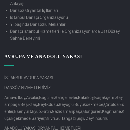
Anlayışı
Dansöz Oryantal İş İlanları
İstanbul Dansçı Organizasyonu
Yılbaşında Dansözlü Mekanlar
Dansçı İstanbul Hizmetleri ile Organizasyonlarda Üst Düzey
Sahne Deneyimi
AVRUPA VE ANADOLU YAKASI
İSTANBUL AVRUPA YAKASI
DANSÖZ HİZMETLERİMİZ
Arnavutköy,Avcılar,Bağcılar,Bahçelievler,Bakırköy,Başakşehir,Bayr
ampaşa,Beşiktaş,Beylikdüzü,Beyoğlu,Büyükçekmece,Çatalca,Es
enler,Esenyurt,Eyüp,Fatih,Gaziosmanpaşa,Güngören,Kâğıthane,K
üçükçekmece,Sarıyer,Silivri,Sultangazi,Şişli, Zeytinburnu
ANADOLU YAKASI ORYANTAL HİZMETLERİ