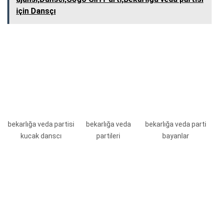
için Dansçı
bekarlığa veda partisi
bekarlığa veda
bekarlığa veda parti
kucak danscı
partileri
bayanlar