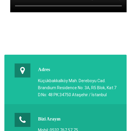
Adres
Küçükbakkalköy Mah. Dereboyu Cad.
Brandium Residence No: 3A, R5 Blok, Kat:7
D.No: 48 PK:34750 Ataşehir / İstanbul
Bizi Arayın
Mobil: 0532 767 57 75