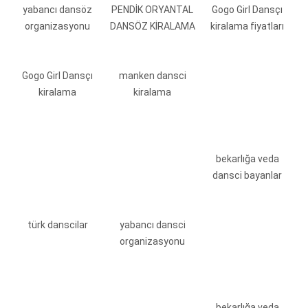
yabancı dansöz
PENDİK ORYANTAL
Gogo Girl Dansçı
organizasyonu
DANSÖZ KİRALAMA
kiralama fiyatları
Gogo Girl Dansçı
manken dansci
kiralama
kiralama
bekarlığa veda
dansci bayanlar
türk danscilar
yabancı dansci
organizasyonu
bekarlığa veda