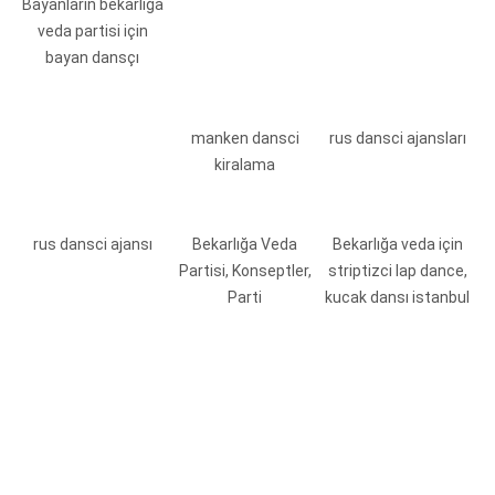
Bayanların bekarlığa
veda partisi için
bayan dansçı
manken dansci
rus dansci ajansları
kiralama
rus dansci ajansı
Bekarlığa Veda
Bekarlığa veda için
Partisi, Konseptler,
striptizci lap dance,
Parti
kucak dansı istanbul