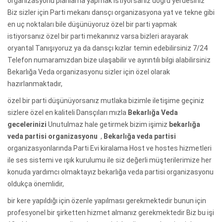
organizasyonu planlama yapmak istiyorsanız doğru yerdesiniz
Biz sizler için Parti mekanı dansçı organizasyona yat ve tekne gibi
en uç noktaları bile düşünüyoruz özel bir parti yapmak
istiyorsanız özel bir parti mekanınız varsa bizleri arayarak
oryantal Tanışıyoruz ya da dansçı kızlar temin edebilirsiniz 7/24
Telefon numaramızdan bize ulaşabilir ve ayrıntılı bilgi alabilirsiniz
Bekarlığa Veda organizasyonu sizler için özel olarak
hazırlanmaktadır,
özel bir parti düşünüyorsanız mutlaka bizimle iletişime geçiniz
sizlere özel en kaliteli Dansçıları mızla
Bekarlığa Veda
gecelerinizi
Unutulmaz hale getirmek bizim işimiz
bekarlığa
veda partisi organizasyonu
,
Bekarlığa veda partisi
organizasyonlarında Parti Evi kiralama Host ve hostes hizmetleri
ile ses sistemi ve ışık kurulumu ile siz değerli müşterilerimize her
konuda yardımcı olmaktayız bekarlığa veda partisi organizasyonu
oldukça önemlidir,
bir kere yapıldığı için özenle yapılması gerekmektedir bunun için
profesyonel bir şirketten hizmet almanız gerekmektedir Biz bu işi