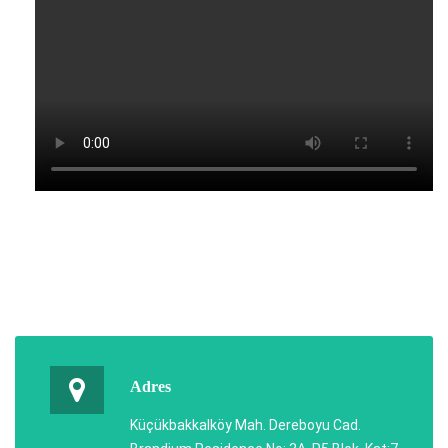
Adres
Küçükbakkalköy Mah. Dereboyu Cad.