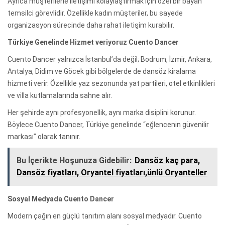
Ayrıca müşterilerle iletişimi kolaylaştırmak için özel bir bayan
temsilci görevlidir. Özellikle kadın müşteriler, bu sayede
organizasyon sürecinde daha rahat iletişim kurabilir.
Türkiye Genelinde Hizmet veriyoruz Cuento Dancer
Cuento Dancer yalnızca İstanbul’da değil; Bodrum, İzmir, Ankara,
Antalya, Didim ve Göcek gibi bölgelerde de dansöz kiralama
hizmeti verir. Özellikle yaz sezonunda yat partileri, otel etkinlikleri
ve villa kutlamalarında sahne alır.
Her şehirde aynı profesyonellik, aynı marka disiplini korunur.
Böylece Cuento Dancer, Türkiye genelinde “eğlencenin güvenilir
markası” olarak tanınır.
Bu İçerikte Hoşunuza Gidebilir:
Dansöz kaç para,
Dansöz fiyatları, Oryantel fiyatları,ünlü Oryanteller
Sosyal Medyada Cuento Dancer
Modern çağın en güçlü tanıtım alanı sosyal medyadır. Cuento