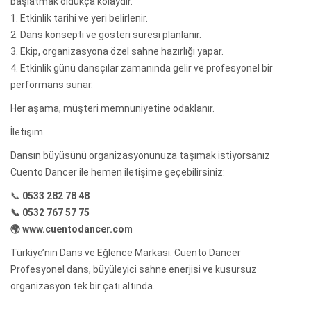
başlatmak oldukça kolaydır.
1. Etkinlik tarihi ve yeri belirlenir.
2. Dans konsepti ve gösteri süresi planlanır.
3. Ekip, organizasyona özel sahne hazırlığı yapar.
4. Etkinlik günü dansçılar zamanında gelir ve profesyonel bir
performans sunar.
Her aşama, müşteri memnuniyetine odaklanır.
İletişim
Dansın büyüsünü organizasyonunuza taşımak istiyorsanız
Cuento Dancer ile hemen iletişime geçebilirsiniz:
📞
0533 282 78 48
📞 0532 767 57 75
🌍 www.cuentodancer.com
Türkiye’nin Dans ve Eğlence Markası: Cuento Dancer
Profesyonel dans, büyüleyici sahne enerjisi ve kusursuz
organizasyon tek bir çatı altında.