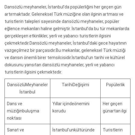
Dansözlü meyhaneler, İstanbul’da popülerliğini her geçen gün
artırmaktadır. Geleneksel Türk müziğine olan ilginin artması ve
turistlerin talepleri sayesinde dansözlü meyhaneler, popüler
eğlence mekanları haline gelmiştir. İstanbul’da bu tür mekanlarda
gerçekleşen etkinlikler, yerli ve yabancı turistlerin ilgisini
çekmektedir.Dansözlü meyhaneler, İstanbul’daki gece hayatının
vazgeçilmez bir parçasıdır.Bu mekanlar, geleneksel Türk müziği
ve dansın önemli birer temsilcisidir.İstanbul’un tarihi ve kültürel
dokusunu yansıtan dansözlü meyhaneler, yerli ve yabancı
turistlerin ilgisini çekmektedir.
DansözlüMeyhaneler
TarihiDeğişimi
Popülerlik
İstanbul
Dans ve
Yıllar içindeönemini
Her geçen
müziğinbuluşma
korudu
günartan ilgi
noktası
Sanat ve
İstanbul’unkültüründe
Turistlerin