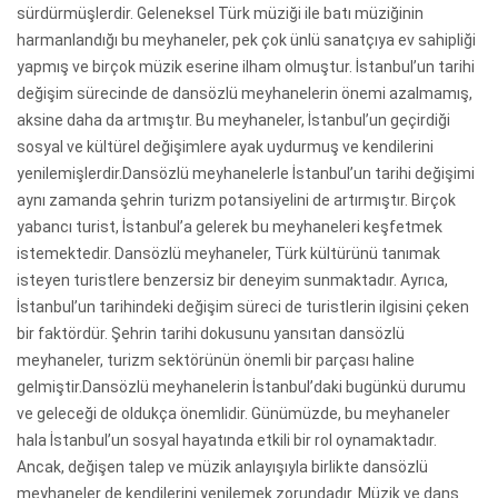
sürdürmüşlerdir. Geleneksel Türk müziği ile batı müziğinin
harmanlandığı bu meyhaneler, pek çok ünlü sanatçıya ev sahipliği
yapmış ve birçok müzik eserine ilham olmuştur. İstanbul’un tarihi
değişim sürecinde de dansözlü meyhanelerin önemi azalmamış,
aksine daha da artmıştır. Bu meyhaneler, İstanbul’un geçirdiği
sosyal ve kültürel değişimlere ayak uydurmuş ve kendilerini
yenilemişlerdir.Dansözlü meyhanelerle İstanbul’un tarihi değişimi
aynı zamanda şehrin turizm potansiyelini de artırmıştır. Birçok
yabancı turist, İstanbul’a gelerek bu meyhaneleri keşfetmek
istemektedir. Dansözlü meyhaneler, Türk kültürünü tanımak
isteyen turistlere benzersiz bir deneyim sunmaktadır. Ayrıca,
İstanbul’un tarihindeki değişim süreci de turistlerin ilgisini çeken
bir faktördür. Şehrin tarihi dokusunu yansıtan dansözlü
meyhaneler, turizm sektörünün önemli bir parçası haline
gelmiştir.Dansözlü meyhanelerin İstanbul’daki bugünkü durumu
ve geleceği de oldukça önemlidir. Günümüzde, bu meyhaneler
hala İstanbul’un sosyal hayatında etkili bir rol oynamaktadır.
Ancak, değişen talep ve müzik anlayışıyla birlikte dansözlü
meyhaneler de kendilerini yenilemek zorundadır. Müzik ve dans