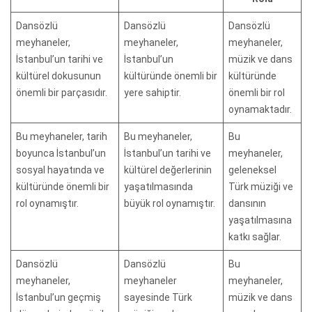
Dansözlü
Dansözlü
Dansözlü
meyhaneler,
meyhaneler,
meyhaneler,
İstanbul’un tarihi ve
İstanbul’un
müzik ve dans
kültürel dokusunun
kültüründe önemli bir
kültüründe
önemli bir parçasıdır.
yere sahiptir.
önemli bir rol
oynamaktadır.
Bu meyhaneler, tarih
Bu meyhaneler,
Bu
boyunca İstanbul’un
İstanbul’un tarihi ve
meyhaneler,
sosyal hayatında ve
kültürel değerlerinin
geleneksel
kültüründe önemli bir
yaşatılmasında
Türk müziği ve
rol oynamıştır.
büyük rol oynamıştır.
dansının
yaşatılmasına
katkı sağlar.
Dansözlü
Dansözlü
Bu
meyhaneler,
meyhaneler
meyhaneler,
İstanbul’un geçmiş
sayesinde Türk
müzik ve dans